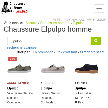
Chaussure
chaussures
en ligne
Toggl
pas
SOLDES
navig
cheres
ELPULPO CHAUSSURES HOMME
Vous êtes ici :
Accueil
»
Chaussure homme
»
Elpulpo
Chaussure Elpulpo homme
recherche avancée
Trier par :
En promotion
-
Prix croissant
-
Prix décroissant
-32%
74.90 €
109.90 €
119.90 €
109.90
Elpulpo
Elpulpo
Elpulpo
Ville Basse NÁutico
Bateau NÁutico
Bottes Baltar
Detalles
Detalles
43 - 44 - 45
Contraste...
Contraste...
Favori