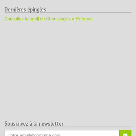
Dernières épingles
Consultez le profil de Chaussure sur Pinterest.
Souscrivez à la newsletter
Votre
S'ins