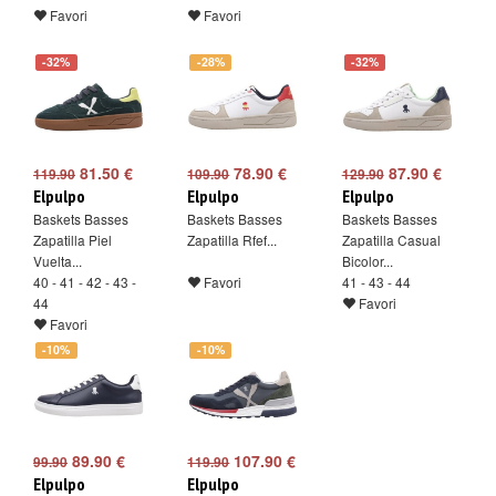
Favori
Favori
-32%
-28%
-32%
81.50 €
78.90 €
87.90 €
119.90
109.90
129.90
Elpulpo
Elpulpo
Elpulpo
Baskets Basses
Baskets Basses
Baskets Basses
Zapatilla Piel
Zapatilla Rfef...
Zapatilla Casual
Vuelta...
Bicolor...
40 - 41 - 42 - 43 -
Favori
41 - 43 - 44
44
Favori
Favori
-10%
-10%
89.90 €
107.90 €
99.90
119.90
Elpulpo
Elpulpo