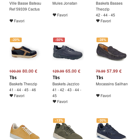
Ville Basse Bateau
Mules Jonatan
Baskets Basses
Ref 59339 Cactus
Theozip
Favori
42 - 44 - 45
Favori
Favori
-20%
-50%
-28%
80.00 €
65.00 €
57.99 €
100.00
129.99
79.99
Tbs
Tbs
Tbs
Baskets Theozip
Baskets Jazzico
Mocassins Sailhan
41 - 44 - 45 - 46
41 - 42 - 43 - 44 -
Favori
45
Favori
Favori
-13%
-20%