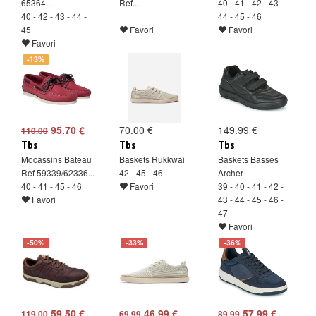
65364...
Ref...
40 - 41 - 42 - 43 -
40 - 42 - 43 - 44 -
44 - 45 - 46
45
Favori
Favori
Favori
-13%
95.70 €
70.00 €
149.99 €
110.00
Tbs
Tbs
Tbs
Mocassins Bateau
Baskets Rukkwai
Baskets Basses
Ref 59339/62336...
42 - 45 - 46
Archer
40 - 41 - 45 - 46
Favori
39 - 40 - 41 - 42 -
Favori
43 - 44 - 45 - 46 -
47
Favori
-50%
-33%
-36%
59.50 €
46.99 €
57.99 €
119.00
69.99
89.99