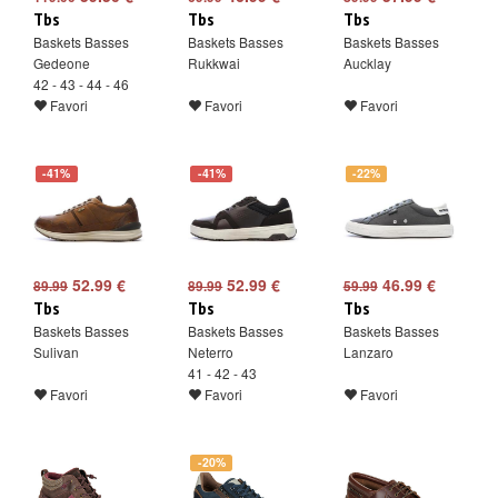
Tbs
Tbs
Tbs
Baskets Basses
Baskets Basses
Baskets Basses
Gedeone
Rukkwai
Aucklay
42 - 43 - 44 - 46
Favori
Favori
Favori
-41%
-41%
-22%
52.99 €
52.99 €
46.99 €
89.99
89.99
59.99
Tbs
Tbs
Tbs
Baskets Basses
Baskets Basses
Baskets Basses
Sulivan
Neterro
Lanzaro
41 - 42 - 43
Favori
Favori
Favori
-20%