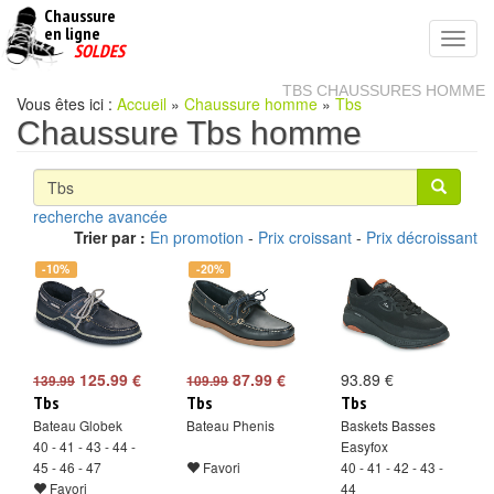
Chaussure
chaussures
en ligne
Toggl
pas
SOLDES
navig
cheres
TBS CHAUSSURES HOMME
Vous êtes ici :
Accueil
»
Chaussure homme
»
Tbs
Chaussure Tbs homme
recherche avancée
Trier par :
En promotion
-
Prix croissant
-
Prix décroissant
-10%
-20%
125.99 €
87.99 €
93.89 €
139.99
109.99
Tbs
Tbs
Tbs
Bateau Globek
Bateau Phenis
Baskets Basses
40 - 41 - 43 - 44 -
Easyfox
45 - 46 - 47
Favori
40 - 41 - 42 - 43 -
Favori
44