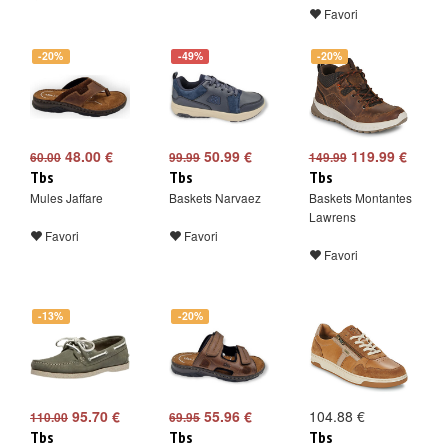
Favori
-20%
-49%
-20%
48.00 €
50.99 €
119.99 €
60.00
99.99
149.99
Tbs
Tbs
Tbs
Mules Jaffare
Baskets Narvaez
Baskets Montantes
Lawrens
Favori
Favori
Favori
-13%
-20%
95.70 €
55.96 €
104.88 €
110.00
69.95
Tbs
Tbs
Tbs