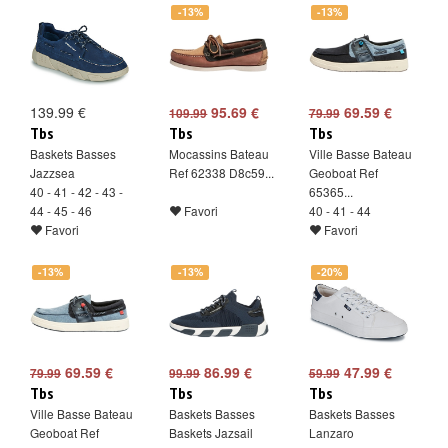
-13%
-13%
139.99 €
95.69 €
69.59 €
109.99
79.99
Tbs
Tbs
Tbs
Baskets Basses
Mocassins Bateau
Ville Basse Bateau
Jazzsea
Ref 62338 D8c59...
Geoboat Ref
40 - 41 - 42 - 43 -
65365...
44 - 45 - 46
Favori
40 - 41 - 44
Favori
Favori
-13%
-13%
-20%
69.59 €
86.99 €
47.99 €
79.99
99.99
59.99
Tbs
Tbs
Tbs
Ville Basse Bateau
Baskets Basses
Baskets Basses
Geoboat Ref
Baskets Jazsail
Lanzaro