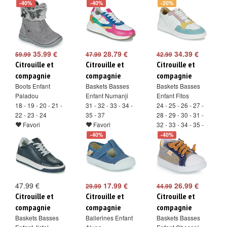
-40%
-40%
-20%
35.99 €
28.79 €
34.39 €
59.99
47.99
42.99
Citrouille et
Citrouille et
Citrouille et
compagnie
compagnie
compagnie
Boots Enfant
Baskets Basses
Baskets Basses
Paladou
Enfant Numanji
Enfant Fitos
18 - 19 - 20 - 21 -
31 - 32 - 33 - 34 -
24 - 25 - 26 - 27 -
22 - 23 - 24
35 - 37
28 - 29 - 30 - 31 -
Favori
Favori
32 - 33 - 34 - 35 -
36 - 37 - 38
-40%
-40%
Favori
47.99 €
17.99 €
26.99 €
29.99
44.99
Citrouille et
Citrouille et
Citrouille et
compagnie
compagnie
compagnie
Baskets Basses
Ballerines Enfant
Baskets Basses