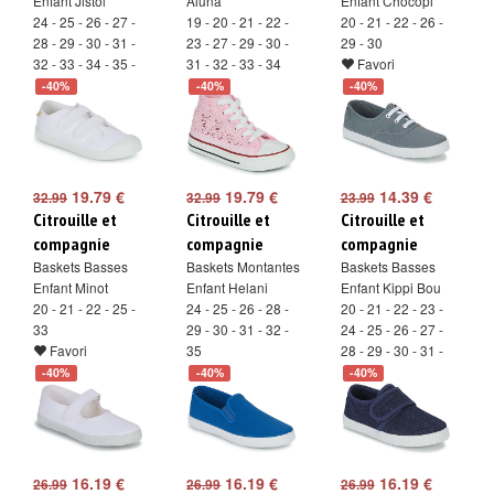
Enfant Jistol
Aluna
Enfant Chocopi
24 - 25 - 26 - 27 -
19 - 20 - 21 - 22 -
20 - 21 - 22 - 26 -
28 - 29 - 30 - 31 -
23 - 27 - 29 - 30 -
29 - 30
32 - 33 - 34 - 35 -
31 - 32 - 33 - 34
Favori
36 - 37 - 38
Favori
-40%
-40%
-40%
Favori
19.79 €
19.79 €
14.39 €
32.99
32.99
23.99
Citrouille et
Citrouille et
Citrouille et
compagnie
compagnie
compagnie
Baskets Basses
Baskets Montantes
Baskets Basses
Enfant Minot
Enfant Helani
Enfant Kippi Bou
20 - 21 - 22 - 25 -
24 - 25 - 26 - 28 -
20 - 21 - 22 - 23 -
33
29 - 30 - 31 - 32 -
24 - 25 - 26 - 27 -
Favori
35
28 - 29 - 30 - 31 -
Favori
32 - 33
-40%
-40%
-40%
Favori
16.19 €
16.19 €
16.19 €
26.99
26.99
26.99