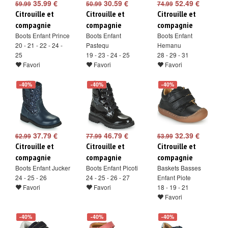
35.99 €
30.59 €
52.49 €
59.99
50.99
74.99
Citrouille et
Citrouille et
Citrouille et
compagnie
compagnie
compagnie
Boots Enfant Prince
Boots Enfant
Boots Enfant
20 - 21 - 22 - 24 -
Pastequ
Hemanu
25
19 - 23 - 24 - 25
28 - 29 - 31
Favori
Favori
Favori
-40%
-40%
-40%
37.79 €
46.79 €
32.39 €
62.99
77.99
53.99
Citrouille et
Citrouille et
Citrouille et
compagnie
compagnie
compagnie
Boots Enfant Jucker
Boots Enfant Picoti
Baskets Basses
24 - 25 - 26
24 - 25 - 26 - 27
Enfant Piote
Favori
Favori
18 - 19 - 21
Favori
-40%
-40%
-40%