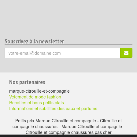
Souscrivez à la newsletter
Votre
S'ins
email
(*)
:
Pour
Nos partenaires
aller
marque-citrouille-et-compagnie
plus
Vetement de mode fashion
Recettes et bons petits plats
loin
Informations et subtilités des eaux et parfums
Petits prix Marque Citrouille et compagnie - Citrouille et
compagnie chaussures - Marque Citrouille et compagnie -
Citrouille et compagnie chaussures pas cher