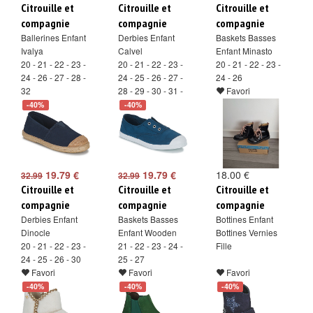
Citrouille et
Citrouille et
Citrouille et
compagnie
compagnie
compagnie
Ballerines Enfant
Derbies Enfant
Baskets Basses
Ivalya
Calvel
Enfant Minasto
20 - 21 - 22 - 23 -
20 - 21 - 22 - 23 -
20 - 21 - 22 - 23 -
24 - 26 - 27 - 28 -
24 - 25 - 26 - 27 -
24 - 26
32
28 - 29 - 30 - 31 -
Favori
Favori
32 - 33
-40%
-40%
Favori
19.79 €
19.79 €
18.00 €
32.99
32.99
Citrouille et
Citrouille et
Citrouille et
compagnie
compagnie
compagnie
Derbies Enfant
Baskets Basses
Bottines Enfant
Dinocle
Enfant Wooden
Bottines Vernies
20 - 21 - 22 - 23 -
21 - 22 - 23 - 24 -
Fille
24 - 25 - 26 - 30
25 - 27
Favori
Favori
Favori
-40%
-40%
-40%