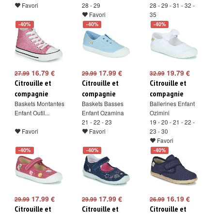
Favori
28 - 29
28 - 29 - 31 - 32 -
Favori
35
Favori
-40%
-40%
-40%
16.79 €
17.99 €
19.79 €
27.99
29.99
32.99
Citrouille et
Citrouille et
Citrouille et
compagnie
compagnie
compagnie
Baskets Montantes
Baskets Basses
Ballerines Enfant
Enfant Outil...
Enfant Ozamina
Ozimini
21 - 22 - 23
19 - 20 - 21 - 22 -
Favori
Favori
23 - 30
Favori
-40%
-40%
-40%
17.99 €
17.99 €
16.19 €
29.99
29.99
26.99
Citrouille et
Citrouille et
Citrouille et