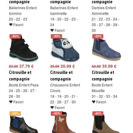
compagnie
compagnie
compagnie
Ballerines Enfant
Ballerines Enfant
Derbies Enfant
Izomino
Izaminette
Aziminette
20 - 22 - 23
19 - 20 - 22 - 23 -
21 - 22 - 23 - 24 -
Favori
24
25 - 27 - 28 - 29 -
Favori
30
Favori
-30%
-30%
-40%
37.79 €
20.99 €
35.99 €
53.99
29.99
59.99
Citrouille et
Citrouille et
Citrouille et
compagnie
compagnie
compagnie
Boots Enfant Paxa
Chaussons Enfant
Boots Enfant
24 - 25 - 26 - 27 -
Clovis
Mouette
28 - 30
18 - 19 - 20 - 21 -
31 - 32 - 33 - 34
Favori
22 - 26 - 27 - 30
Favori
Favori
-20%
-40%
-40%