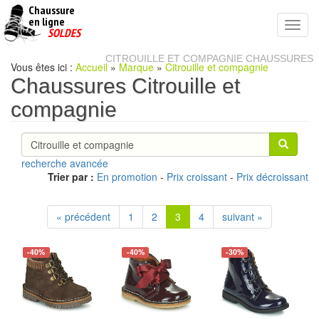
Chaussure
chaussures
en ligne
Toggl
pas
SOLDES
navig
cheres
CITROUILLE ET COMPAGNIE CHAUSSURES
Vous êtes ici :
Accueil
»
Marque
»
Citrouille et compagnie
Chaussures Citrouille et
compagnie
recherche avancée
Trier par :
En promotion
-
Prix croissant
-
Prix décroissant
« précédent
1
2
3
4
suivant »
-40%
-40%
-30%