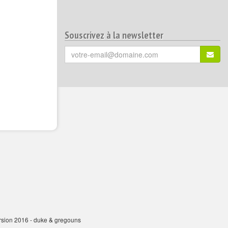
Souscrivez à la newsletter
Votre
S'ins
email
(*)
:
ersion 2016 - duke & gregouns