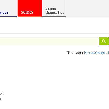
Lacets
haussure
Chaussure
arque
SOLDES
chaussettes
e
en
Trier par :
Prix croissant
-
ant
e