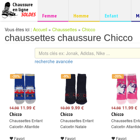
Chaussure
chaussures
en ligne
Chaussure
pas
SOLDES
Chaussure
Chaussure
Chaussure
C
Femme
Homme
Enfant
M
à
cheres
d
petits
prix
Vous êtes ici :
Accueil
»
Chaussettes
»
Chicco
chaussettes chaussure Chicco
recherche avancée
-20%
-9%
-20%
11.99 €
9.99 €
11.99 €
14.98
10.99
14.98
Chicco
Chicco
Chicco
Chaussettes Enfant
Chaussettes Enfant
Chaussettes Enf
Calcetin Atlantide
Calcetin Natale
Calcetin Atlantid
Favori
Favori
Favori