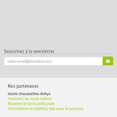
Souscrivez à la newsletter
Votre
S'ins
email
(*)
:
Pour
Nos partenaires
aller
lacets-chaussettes-dinkys
plus
Vetement de mode fashion
Recettes et bons petits plats
loin
Informations et subtilités des eaux et parfums