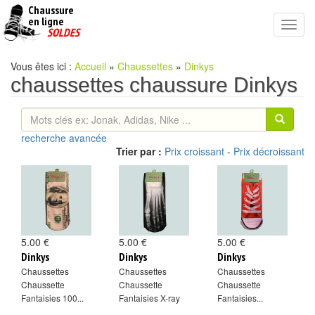
Chaussure
chaussures
en ligne
Toggl
pas
SOLDES
navig
cheres
Vous êtes ici :
Accueil
»
Chaussettes
»
Dinkys
chaussettes chaussure Dinkys
recherche avancée
Trier par :
Prix croissant
-
Prix décroissant
5.00 €
5.00 €
5.00 €
Dinkys
Dinkys
Dinkys
Chaussettes
Chaussettes
Chaussettes
Chaussette
Chaussette
Chaussette
Fantaisies 100...
Fantaisies X-ray
Fantaisies...