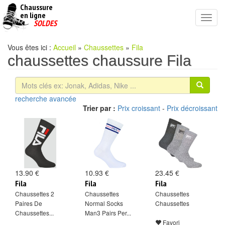
Chaussure
chaussures
en ligne
Toggl
pas
SOLDES
navig
cheres
Vous êtes ici :
Accueil
»
Chaussettes
»
Fila
chaussettes chaussure Fila
recherche avancée
Trier par :
Prix croissant
-
Prix décroissant
13.90 €
10.93 €
23.45 €
Fila
Fila
Fila
Chaussettes 2
Chaussettes
Chaussettes
Paires De
Normal Socks
Chaussettes
Chaussettes...
Man3 Pairs Per...
Favori