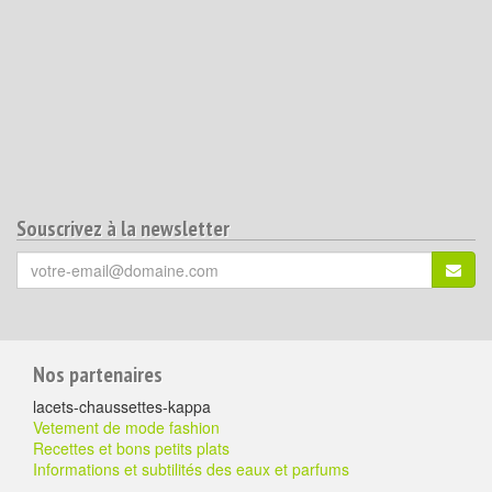
Souscrivez à la newsletter
Votre
S'ins
email
(*)
:
Pour
Nos partenaires
aller
lacets-chaussettes-kappa
plus
Vetement de mode fashion
Recettes et bons petits plats
loin
Informations et subtilités des eaux et parfums