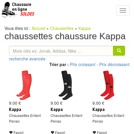
Chaussure
chaussures
en ligne
Toggl
pas
SOLDES
navig
cheres
Vous êtes ici :
Accueil
»
Chaussettes
»
Kappa
chaussettes chaussure Kappa
recherche avancée
Trier par :
Prix croissant
-
Prix décroissant
9.00 €
9.00 €
9.00 €
Kappa
Kappa
Kappa
Chaussettes Enfant
Chaussettes Enfant
Chaussettes Enfant
Penao
Penao
Penao
Favori
Favori
Favori