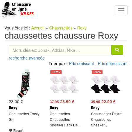
Chaussure
chaussures
en ligne
Toggl
pas
SOLDES
navig
cheres
Vous êtes ici :
Accueil
»
Chaussettes
»
Roxy
chaussettes chaussure Roxy
recherche avancée
Trier par :
Prix croissant
-
Prix décroissant
-37%
-36%
23.00 €
23.90 €
22.90 €
37.95
35.95
Roxy
Roxy
Roxy
Chaussettes Frosty
Chaussettes
Chaussettes Enfant
Girl
Chaussettes
Chaussettes
Sneaker Pack De...
Sneaker...
Favori