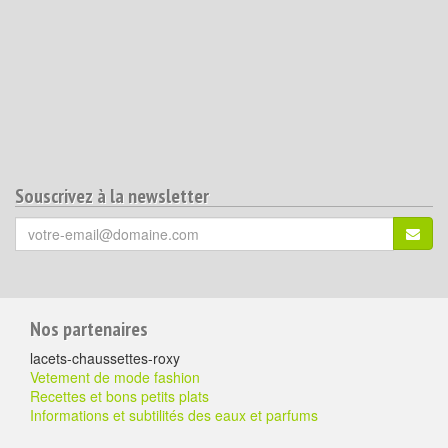
Souscrivez à la newsletter
Votre
S'ins
email
(*)
:
Pour
Nos partenaires
aller
lacets-chaussettes-roxy
plus
Vetement de mode fashion
Recettes et bons petits plats
loin
Informations et subtilités des eaux et parfums