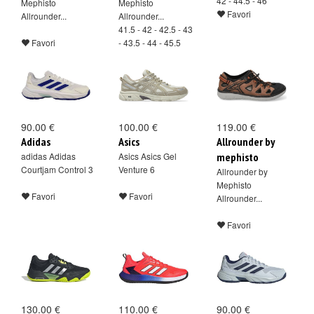
42 - 44.5 - 46
Mephisto
Mephisto
Favori
Allrounder...
Allrounder...
41.5 - 42 - 42.5 - 43
Favori
- 43.5 - 44 - 45.5
Favori
90.00 €
100.00 €
119.00 €
Adidas
Asics
Allrounder by
adidas Adidas
Asics Asics Gel
mephisto
Courtjam Control 3
Venture 6
Allrounder by
Mephisto
Favori
Favori
Allrounder...
Favori
130.00 €
110.00 €
90.00 €