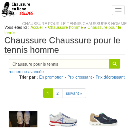
Chaussure
chaussures
en ligne
Toggl
pas
SOLDES
navig
cheres
CHAUSSURE POUR LE TENNIS CHAUSSURES HOMME
Vous êtes ici :
Accueil
»
Chaussure homme
»
Chaussure pour le
tennis
Chaussure Chaussure pour le
tennis homme
recherche avancée
Trier par :
En promotion
-
Prix croissant
-
Prix décroissant
1
2
suivant »