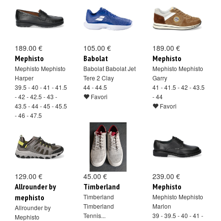
189.00 €
105.00 €
189.00 €
Mephisto
Babolat
Mephisto
Mephisto Mephisto
Babolat Babolat Jet
Mephisto Mephisto
Harper
Tere 2 Clay
Garry
39.5 - 40 - 41 - 41.5
44 - 44.5
41 - 41.5 - 42 - 43.5
- 42 - 42.5 - 43 -
Favori
- 44
43.5 - 44 - 45 - 45.5
Favori
- 46 - 47.5
Favori
129.00 €
45.00 €
239.00 €
Allrounder by
Timberland
Mephisto
mephisto
Timberland
Mephisto Mephisto
Timberland
Marlon
Allrounder by
Tennis...
39 - 39.5 - 40 - 41 -
Mephisto