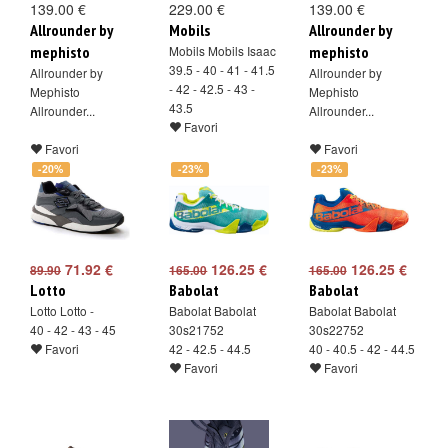
139.00 €
229.00 €
139.00 €
Allrounder by
Mobils
Allrounder by
mephisto
Mobils Mobils Isaac
mephisto
39.5 - 40 - 41 - 41.5
Allrounder by
Allrounder by
- 42 - 42.5 - 43 -
Mephisto
Mephisto
43.5
Allrounder...
Allrounder...
Favori
Favori
Favori
-20%
-23%
-23%
71.92 €
126.25 €
126.25 €
89.90
165.00
165.00
Lotto
Babolat
Babolat
Lotto Lotto -
Babolat Babolat
Babolat Babolat
40 - 42 - 43 - 45
30s21752
30s22752
Favori
42 - 42.5 - 44.5
40 - 40.5 - 42 - 44.5
Favori
Favori