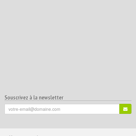
Souscrivez à la newsletter
Votre
S'ins
email
(*)
:
Pour