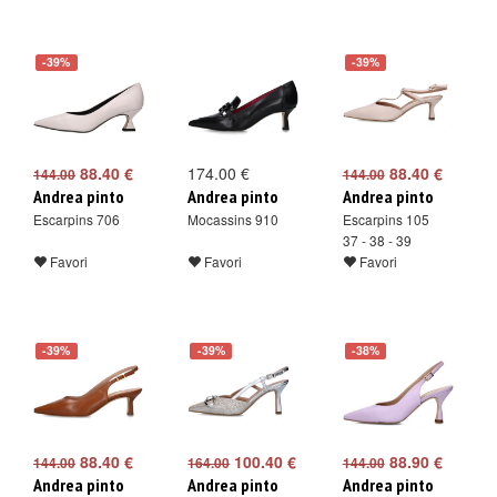
-39%
-39%
88.40 €
174.00 €
88.40 €
144.00
144.00
Andrea pinto
Andrea pinto
Andrea pinto
Escarpins 706
Mocassins 910
Escarpins 105
37 - 38 - 39
Favori
Favori
Favori
-39%
-39%
-38%
88.40 €
100.40 €
88.90 €
144.00
164.00
144.00
Andrea pinto
Andrea pinto
Andrea pinto