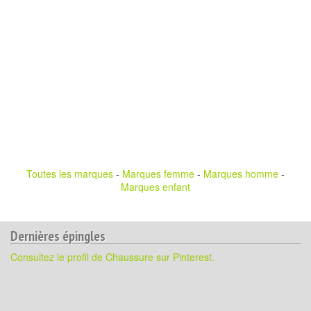
Toutes les marques
-
Marques femme
-
Marques homme
-
Marques enfant
Dernières épingles
Consultez le profil de Chaussure sur Pinterest.