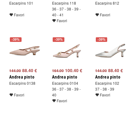
Escarpins 101
Escarpins 118
Escarpins 812
36 - 37 - 38 - 39 -
Favori
40 - 41
Favori
Favori
-39%
-39%
-39%
88.40 €
100.40 €
88.40 €
144.00
164.00
144.00
Andrea pinto
Andrea pinto
Andrea pinto
Escarpins 0138
Escarpins 0104
Escarpins 102
36 - 37 - 38 - 39 -
37 - 38 - 39
Favori
40
Favori
Favori