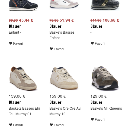
45.44 €
51.94 €
108.68 €
69.90
79.90
144.90
Blauer
Blauer
Blauer
Enfant -
Baskets Basses
-
Enfant -
Favori
Favori
Favori
159.00 €
159.00 €
129.00 €
Blauer
Blauer
Blauer
Baskets Basses Ehi
Baskets Cre Cre Avi
Baskets Mil Queens
Tau Murray 01
Murray 12
Favori
Favori
Favori