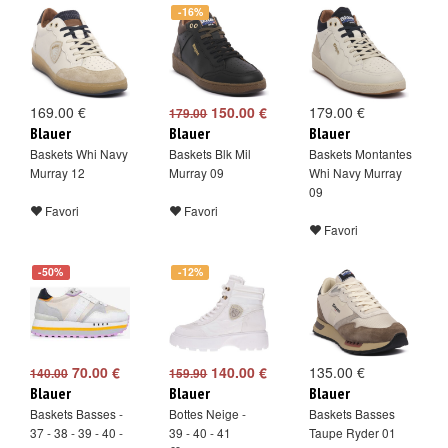
-16%
169.00 €
150.00 €
179.00 €
179.00
Blauer
Blauer
Blauer
Baskets Whi Navy
Baskets Blk Mil
Baskets Montantes
Murray 12
Murray 09
Whi Navy Murray
09
Favori
Favori
Favori
-50%
-12%
70.00 €
140.00 €
135.00 €
140.00
159.90
Blauer
Blauer
Blauer
Baskets Basses -
Bottes Neige -
Baskets Basses
37 - 38 - 39 - 40 -
39 - 40 - 41
Taupe Ryder 01