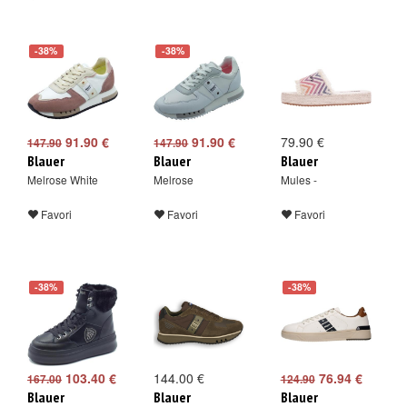
-38%
-38%
91.90 €
91.90 €
79.90 €
147.90
147.90
Blauer
Blauer
Blauer
Melrose White
Melrose
Mules -
Favori
Favori
Favori
-38%
-38%
103.40 €
144.00 €
76.94 €
167.00
124.90
Blauer
Blauer
Blauer