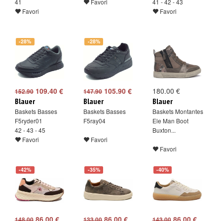
41
Favori
41 - 42 - 43
Favori
Favori
-28%
-28%
109.40 €
105.90 €
180.00 €
152.90
147.90
Blauer
Blauer
Blauer
Baskets Basses
Baskets Basses
Baskets Montantes
F5ryder01
F5ray04
Ele Man Boot
42 - 43 - 45
Buxton...
Favori
Favori
Favori
-42%
-35%
-40%
86.00 €
86.00 €
86.00 €
148.00
133.00
143.00