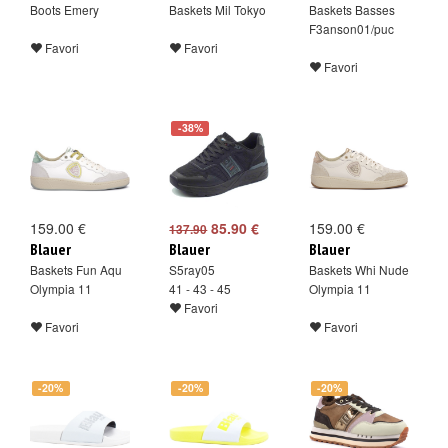
Boots Emery
Baskets Mil Tokyo
Baskets Basses
F3anson01/puc
Favori
Favori
Favori
-38%
159.00 €
85.90 €
159.00 €
137.90
Blauer
Blauer
Blauer
Baskets Fun Aqu
S5ray05
Baskets Whi Nude
Olympia 11
41 - 43 - 45
Olympia 11
Favori
Favori
Favori
-20%
-20%
-20%