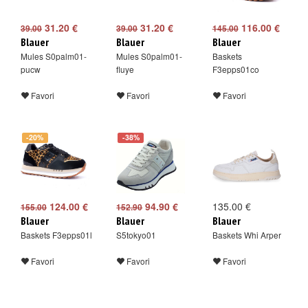
31.20 €
31.20 €
116.00 €
39.00
39.00
145.00
Blauer
Blauer
Blauer
Mules S0palm01-
Mules S0palm01-
Baskets
pucw
fluye
F3epps01co
Favori
Favori
Favori
-20%
-38%
124.00 €
94.90 €
135.00 €
155.00
152.90
Blauer
Blauer
Blauer
Baskets F3epps01l
S5tokyo01
Baskets Whi Arper
Favori
Favori
Favori