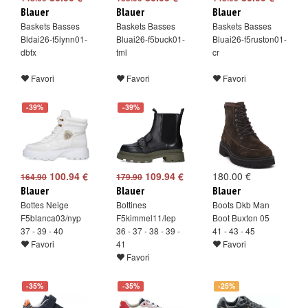
Blauer
Blauer
Blauer
Baskets Basses
Baskets Basses
Baskets Basses
Bldai26-f5lynn01-
Bluai26-f5buck01-
Bluai26-f5ruston01-
dbfx
tml
cr
Favori
Favori
Favori
-39%
-39%
100.94 €
109.94 €
180.00 €
164.90
179.90
Blauer
Blauer
Blauer
Bottes Neige
Bottines
Boots Dkb Man
F5blanca03/nyp
F5kimmel11/lep
Boot Buxton 05
37 - 39 - 40
36 - 37 - 38 - 39 -
41 - 43 - 45
Favori
41
Favori
Favori
-35%
-35%
-25%