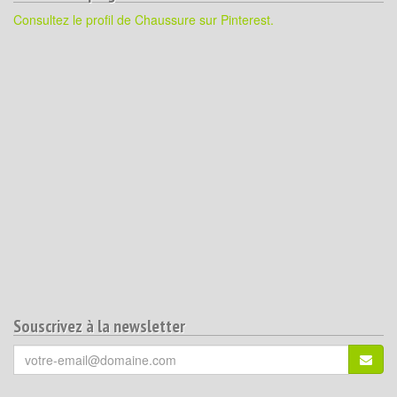
Consultez le profil de Chaussure sur Pinterest.
Souscrivez à la newsletter
Votre
S'ins
email
(*)