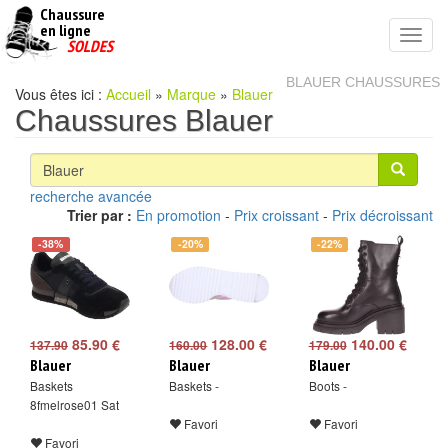
Chaussure
chaussures
en ligne
Toggl
pas
SOLDES
navig
cheres
BLAUER CHAUSSURES
Vous êtes ici :
Accueil
»
Marque
»
Blauer
Chaussures Blauer
recherche avancée
Trier par :
En promotion
-
Prix croissant
-
Prix décroissant
-38%
-20%
-22%
85.90 €
128.00 €
140.00 €
137.90
160.00
179.00
Blauer
Blauer
Blauer
Baskets
Baskets -
Boots -
8fmelrose01 Sat
Favori
Favori
Favori