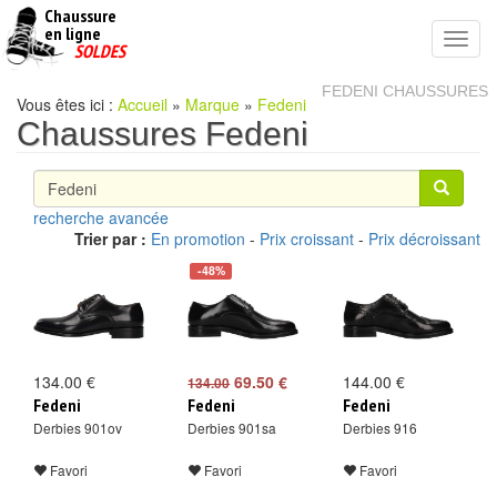
Chaussure
chaussures
en ligne
Toggl
pas
SOLDES
navig
cheres
FEDENI CHAUSSURES
Vous êtes ici :
Accueil
»
Marque
»
Fedeni
Chaussures Fedeni
recherche avancée
Trier par :
En promotion
-
Prix croissant
-
Prix décroissant
-48%
134.00 €
69.50 €
144.00 €
134.00
Fedeni
Fedeni
Fedeni
Derbies 901ov
Derbies 901sa
Derbies 916
Favori
Favori
Favori