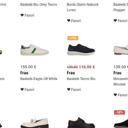
rino
Baskets Blu Grey Tecno
Boots Giallo Nabuck
Baskets 
Lurex
Rogger
Favori
Favori
Favori
-17%
155.00 €
116.00 €
139.00 
139.00
Frau
Frau
Frau
ero
Baskets Eagle Off White
Baskets Tecno Blu
Mocassin
Mousse
Favori
Favori
Favori
-38%