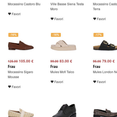
Mocassins Castoro Blu
Ville Basse Siena Testa
Mocassins Casto
Moro
Terra
Favori
Favori
Favori
-16%
-16%
-17%
105.00 €
83.00 €
79.00 €
125.00
99.00
95.00
Frau
Frau
Frau
Mocassins Sigaro
Mules Mofi Talco
Mules London N
Mousse
Favori
Favori
Favori