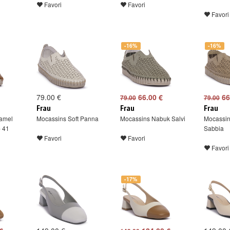
Favori
Favori
Favori
-16%
-16%
79.00 €
66.00 €
66
79.00
79.00
Frau
Frau
Frau
ramel
Mocassins Soft Panna
Mocassins Nabuk Salvi
Mocassi
- 41
Sabbia
Favori
Favori
Favori
-17%