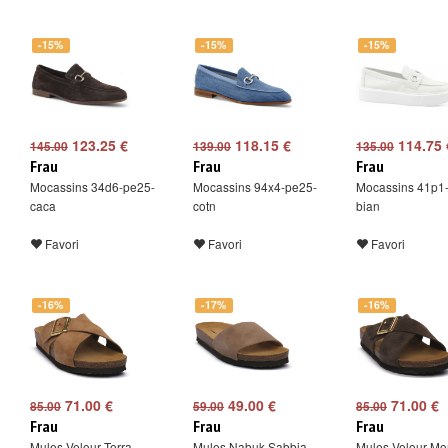
-15%
-15%
-15%
123.25 €
118.15 €
114.75 
145.00
139.00
135.00
Frau
Frau
Frau
Mocassins 34d6-pe25-
Mocassins 94x4-pe25-
Mocassins 41p1
caca
cotn
bian
Favori
Favori
Favori
-16%
-17%
-16%
71.00 €
49.00 €
71.00 €
85.00
59.00
85.00
Frau
Frau
Frau
Mules Velour Terra
Mules Nabuk Sabbia
Mules Velour Mo