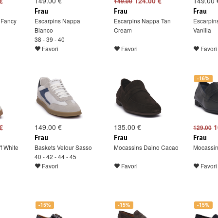
€
149.00 €
124.00 €
149.00 
149.00
Frau
Frau
Frau
 Fancy
Escarpins Nappa
Escarpins Nappa Tan
Escarpin
Bianco
Cream
Vanilla
38 - 39 - 40
Favori
Favori
Favori
-16%
€
149.00 €
135.00 €
1
129.00
Frau
Frau
Frau
f White
Baskets Velour Sasso
Mocassins Daino Cacao
Mocassin
40 - 42 - 44 - 45
Favori
Favori
Favori
-15%
-15%
-15%