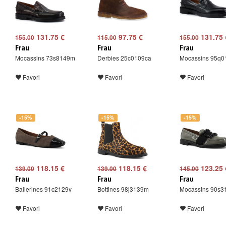
131.75 €
97.75 €
131.75 
155.00
115.00
155.00
Frau
Frau
Frau
Mocassins 73s8149m
Derbies 25c0109ca
Mocassins 95q0
Favori
Favori
Favori
-15%
-15%
-15%
118.15 €
118.15 €
123.25 
139.00
139.00
145.00
Frau
Frau
Frau
Ballerines 91c2129v
Bottines 98j3139m
Mocassins 90s3
Favori
Favori
Favori