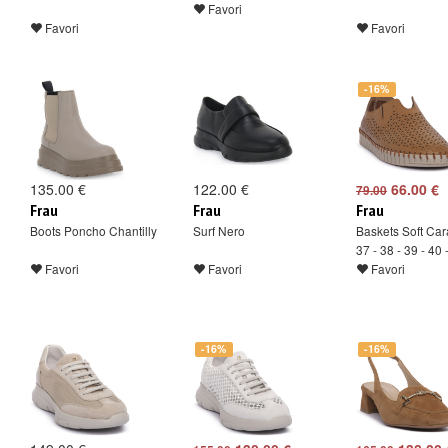
Favori
Favori
Favori
-16%
135.00 €
122.00 €
66.00 €
79.00
Frau
Frau
Frau
Boots Poncho Chantilly
Surf Nero
Baskets Soft Ca
37 - 38 - 39 - 40 
Favori
Favori
Favori
-16%
-16%