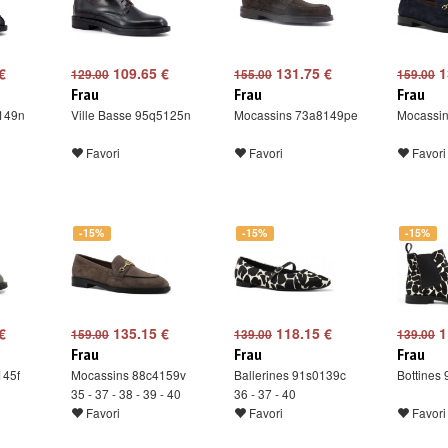
€
109.65 €
131.75 €
1
129.00
155.00
159.00
Frau
Frau
Frau
149n
Ville Basse 95q5125n
Mocassins 73a8149pe
Mocassi
Favori
Favori
Favori
-15%
-15%
-15%
€
135.15 €
118.15 €
1
159.00
139.00
139.00
Frau
Frau
Frau
145f
Mocassins 88c4159v
Ballerines 91s0139c
Bottines
35 - 37 - 38 - 39 - 40
36 - 37 - 40
Favori
Favori
Favori