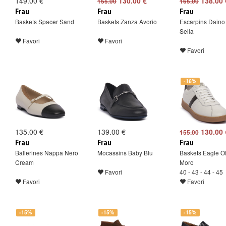
149.00 €
130.00 €
138.00 
155.00
165.00
Frau
Frau
Frau
Baskets Spacer Sand
Baskets Zanza Avorio
Escarpins Daino
Sella
Favori
Favori
Favori
-16%
135.00 €
139.00 €
130.00 
155.00
Frau
Frau
Frau
Ballerines Nappa Nero
Mocassins Baby Blu
Baskets Eagle Of
Cream
Moro
Favori
40 - 43 - 44 - 45
Favori
Favori
-15%
-15%
-15%