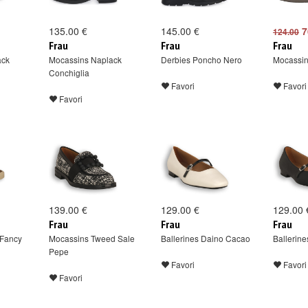
135.00 €
145.00 €
7
124.00
Frau
Frau
Frau
ack
Mocassins Naplack
Derbies Poncho Nero
Mocassin
Conchiglia
Favori
Favori
Favori
139.00 €
129.00 €
129.00 
Frau
Frau
Frau
 Fancy
Mocassins Tweed Sale
Ballerines Daino Cacao
Ballerin
Pepe
Favori
Favori
Favori