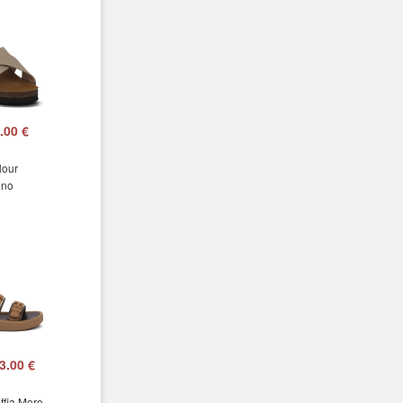
.00 €
lour
ino
3.00 €
ffia Moro