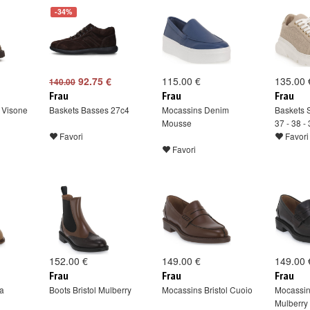
-34%
92.75 €
115.00 €
135.00 
140.00
Frau
Frau
Frau
 Visone
Baskets Basses 27c4
Mocassins Denim
Baskets S
Mousse
37 - 38 - 
Favori
Favori
Favori
152.00 €
149.00 €
149.00 
Frau
Frau
Frau
a
Boots Bristol Mulberry
Mocassins Bristol Cuoio
Mocassins
Mulberry