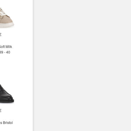
€
oft Milk
39 - 40
€
 Bristol