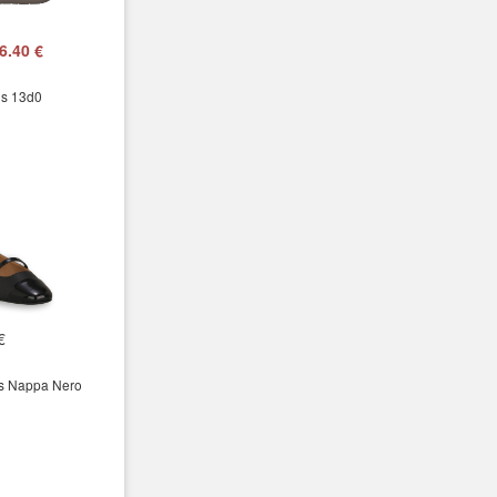
6.40 €
s 13d0
€
es Nappa Nero