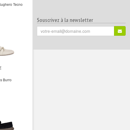
Sughero Tecno
Souscrivez à la newsletter
Votre
S'ins
email
(*)
:
€
s Burro