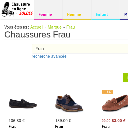
Chaussure
chaussures
en ligne
Chaussure
pas
SOLDES
Chaussure
Chaussure
Chaussure
C
Femme
Homme
Enfant
M
à
cheres
d
petits
prix
Vous êtes ici :
Accueil
»
Marque
»
Frau
Chaussures Frau
recherche avancée
-16%
106.80 €
139.00 €
83.00 €
99.00
Frau
Frau
Frau