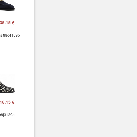
35.15 €
ns 88c4159b
18.15 €
 98j3139c