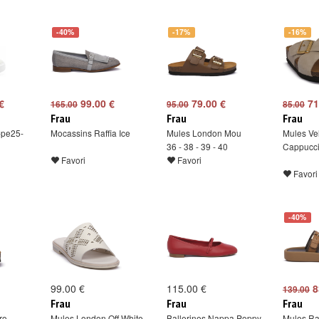
-40%
-17%
-16%
€
99.00 €
79.00 €
71
165.00
95.00
85.00
Frau
Frau
Frau
-pe25-
Mocassins Raffia Ice
Mules London Mou
Mules Ve
36 - 38 - 39 - 40
Cappucc
Favori
Favori
Favori
-40%
99.00 €
115.00 €
8
139.00
Frau
Frau
Frau
ro
Mules London Off White
Ballerines Nappa Poppy
Mules Ra