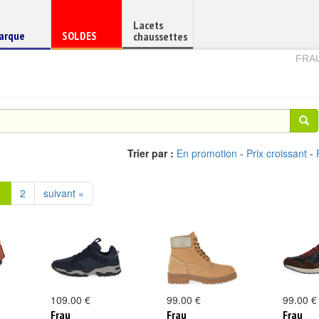
Lacets
haussure
Chaussure
arque
SOLDES
chaussettes
e
en
FRA
Trier par :
En promotion
-
Prix croissant
-
1
2
suivant »
109.00 €
99.00 €
99.00 €
Frau
Frau
Frau