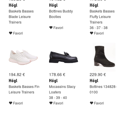
Högl
Högl
Högl
Baskets Basses
Bottines Buddy
Baskets Basses
Blade Leisure
Booties
Fluffy Leisure
Trainers
Trainers
Favori
36 - 37 - 38
Favori
Favori
194.82 €
178.66 €
229.90 €
Högl
Högl
Högl
Baskets Basses Fin
Mocassins Stacy
Bottines 134828-
Leisure Trainers
Loafers
0100
38 - 39 - 40
Favori
Favori
Favori