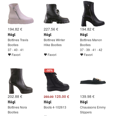
194.82 €
227.56 €
194.82 €
Högl
Högl
Högl
Bottines Travis
Bottines Winter
Bottines Manon
Booties
Hike Booties
Booties
37 - 40 - 41
37 - 39 - 41 - 42
Favori
Favori
Favori
-50%
202.88 €
125.00 €
139.98 €
250.00
Högl
Högl
Högl
Bottines Nora
Boots 4-102613
Chaussons Emmy
Booties
Slippers