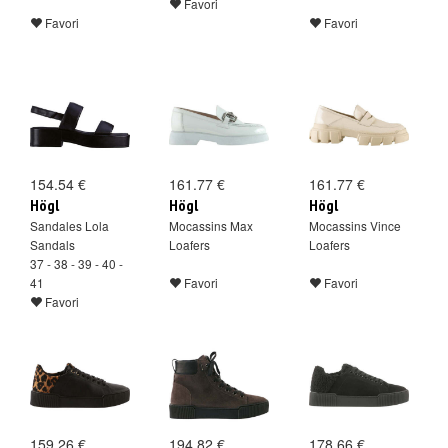
Favori
Favori
Favori
154.54 €
161.77 €
161.77 €
Högl
Högl
Högl
Sandales Lola
Mocassins Max
Mocassins Vince
Sandals
Loafers
Loafers
37 - 38 - 39 - 40 -
41
Favori
Favori
Favori
159.26 €
194.82 €
178.66 €