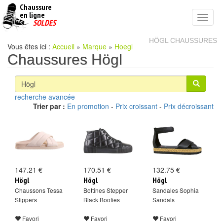
Chaussure
chaussures
en ligne
Toggl
pas
SOLDES
navig
cheres
HÖGL CHAUSSURES
Vous êtes ici :
Accueil
»
Marque
»
Hoegl
Chaussures Högl
recherche avancée
Trier par :
En promotion
-
Prix croissant
-
Prix décroissant
147.21 €
170.51 €
132.75 €
Högl
Högl
Högl
Chaussons Tessa
Bottines Stepper
Sandales Sophia
Slippers
Black Booties
Sandals
Favori
Favori
Favori