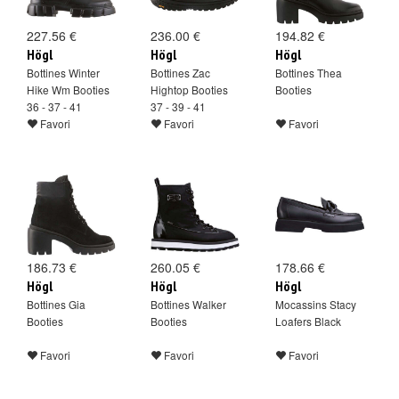
227.56 €
236.00 €
194.82 €
Högl
Högl
Högl
Bottines Winter
Bottines Zac
Bottines Thea
Hike Wm Booties
Hightop Booties
Booties
36 - 37 - 41
37 - 39 - 41
Favori
Favori
Favori
186.73 €
260.05 €
178.66 €
Högl
Högl
Högl
Bottines Gia
Bottines Walker
Mocassins Stacy
Booties
Booties
Loafers Black
Favori
Favori
Favori