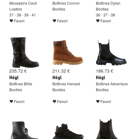
Mocassins Cecil
Bottines Connor
Bottines Dylan
Loafers
Booties
Booties
37 - 38 - 39 - 41
36 - 37 - 38
Favori
Favori
Favori
235.72 €
211.32 €
186.73 €
Högl
Högl
Högl
Bottines Billie
Bottines Harvest
Bottines Adventure
Booties
Booties
Booties
Favori
Favori
Favori