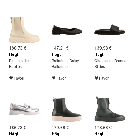
186.73 €
147.21 €
139.98 €
Högl
Högl
Högl
Bottines Hedi
Ballerines Daisy
Chaussons Brenda
Booties
Ballerinas
Slides
Favori
Favori
Favori
186.73 €
170.68 €
178.66 €
Högl
Högl
Högl