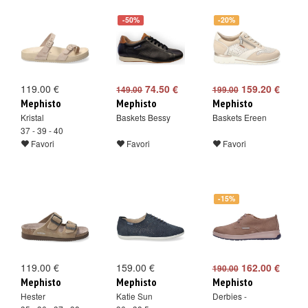
-50%
-20%
119.00 €
74.50 €
159.20 €
149.00
199.00
Mephisto
Mephisto
Mephisto
Kristal
Baskets Bessy
Baskets Ereen
37 - 39 - 40
Favori
Favori
Favori
-15%
119.00 €
159.00 €
162.00 €
190.00
Mephisto
Mephisto
Mephisto
Hester
Katie Sun
Derbies -