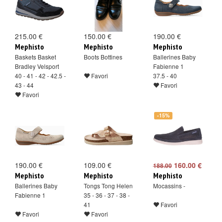
215.00 €
150.00 €
190.00 €
Mephisto
Mephisto
Mephisto
Baskets Basket
Boots Bottines
Ballerines Baby
Bradley Velsport
Fabienne 1
40 - 41 - 42 - 42.5 -
Favori
37.5 - 40
43 - 44
Favori
Favori
-15%
190.00 €
109.00 €
160.00 €
188.00
Mephisto
Mephisto
Mephisto
Ballerines Baby
Tongs Tong Helen
Mocassins -
Fabienne 1
35 - 36 - 37 - 38 -
41
Favori
Favori
Favori