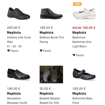
-18%
205.00 €
185.00 €
166.00 €
202.90
Mephisto
Mephisto
Mephisto
Derbies Ville Douk
Bottines Boots Tino
Ballerines
Riko
Randy
Bailarinas Ilina
41 - 42 - 43
Light Blanc
Favori
Favori
Favori
190.00 €
30.00 €
165.00 €
Mephisto
Mephisto
Mephisto
Mocassins
Baskets Basses
Ballerines Baby
Mocassin Kurtis
Basket De Ville
Flora