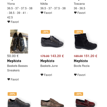
Ylona
Nikita
Toscana
36.5 - 37 - 37.5 - 38
36.5 - 37 - 37.5 - 38
36 - 36.5
- 38.5 - 39 - 41 -
Favori
Favori
42.5
Favori
-20%
-20%
50.00 €
143.20 €
151.20 €
179.00
189.00
Mephisto
Mephisto
Mephisto
Baskets Basses
Baskets June
Boots Rezia
Sneakers
Favori
Favori
Favori
-20%
-20%