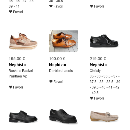
35 - 36 - 37 - 38 -
36 - 38.5
39 - 41
Favori
Favori
Favori
195.00 €
100.00 €
219.00 €
Mephisto
Mephisto
Mephisto
Baskets Basket
Derbies Lacets
Christy
Panthea Vp
35 - 36 - 36.5 - 37 -
Favori
37.5 - 38 - 38.5 - 39
Favori
- 39.5 - 40 - 41 - 42
- 42.5
Favori