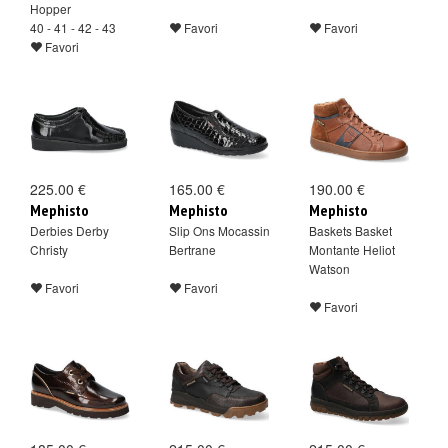
Hopper
40 - 41 - 42 - 43
Favori
Favori
Favori
225.00 €
165.00 €
190.00 €
Mephisto
Mephisto
Mephisto
Derbies Derby
Slip Ons Mocassin
Baskets Basket
Christy
Bertrane
Montante Heliot
Watson
Favori
Favori
Favori