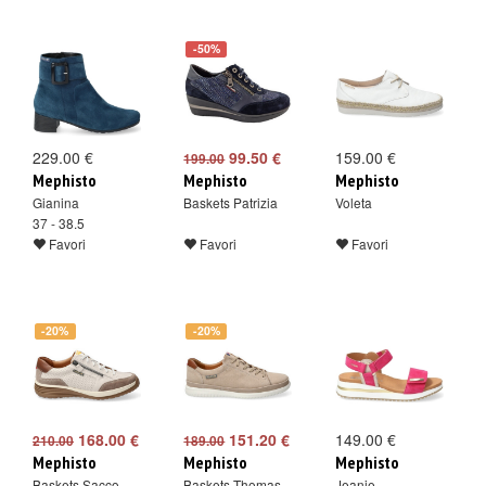
-50%
229.00 €
99.50 €
159.00 €
199.00
Mephisto
Mephisto
Mephisto
Gianina
Baskets Patrizia
Voleta
37 - 38.5
Favori
Favori
Favori
-20%
-20%
168.00 €
151.20 €
149.00 €
210.00
189.00
Mephisto
Mephisto
Mephisto
Baskets Sacco
Baskets Thomas
Jeanie