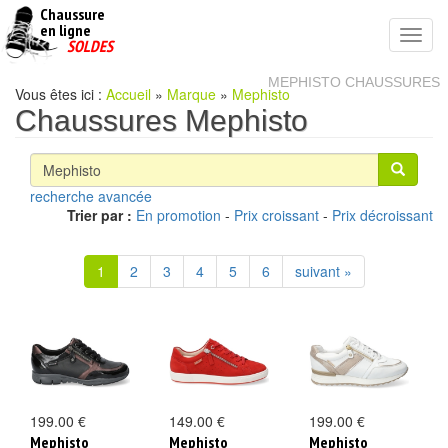
Chaussure
chaussures
en ligne
Toggl
pas
SOLDES
navig
cheres
MEPHISTO CHAUSSURES
Vous êtes ici :
Accueil
»
Marque
»
Mephisto
Chaussures Mephisto
recherche avancée
Trier par :
En promotion
-
Prix croissant
-
Prix décroissant
1
2
3
4
5
6
suivant »
199.00 €
149.00 €
199.00 €
Mephisto
Mephisto
Mephisto