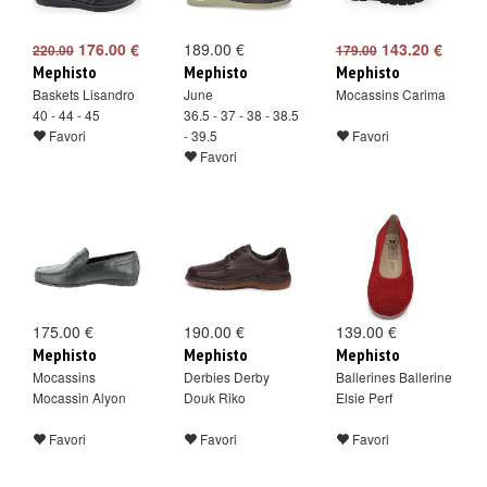
176.00 €
189.00 €
143.20 €
220.00
179.00
Mephisto
Mephisto
Mephisto
Baskets Lisandro
June
Mocassins Carima
40 - 44 - 45
36.5 - 37 - 38 - 38.5
Favori
- 39.5
Favori
Favori
175.00 €
190.00 €
139.00 €
Mephisto
Mephisto
Mephisto
Mocassins
Derbies Derby
Ballerines Ballerine
Mocassin Alyon
Douk Riko
Elsie Perf
Favori
Favori
Favori