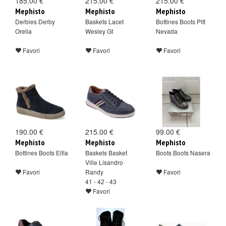
185.00 €
215.00 €
215.00 €
Mephisto
Mephisto
Mephisto
Derbies Derby
Baskets Lacet
Bottines Boots Pitt
Orelia
Wesley Gt
Nevada
Favori
Favori
Favori
190.00 €
215.00 €
99.00 €
Mephisto
Mephisto
Mephisto
Bottines Boots Elfia
Baskets Basket
Boots Boots Nasera
Ville Lisandro
Favori
Randy
Favori
41 - 42 - 43
Favori