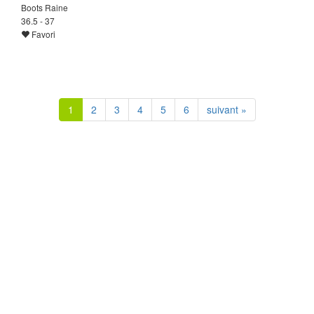
Boots Raine
36.5 - 37
Favori
1
2
3
4
5
6
suivant »