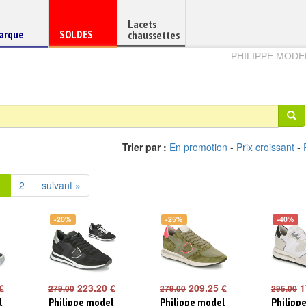
Lacets
haussure
Chaussure
arque
SOLDES
chaussettes
e
en
PHILIPPE MOD
Trier par :
En promotion
-
Prix croissant
-
1
2
suivant »
-20%
-25%
-40%
€
223.20 €
209.25 €
1
279.00
279.00
295.00
l
Philippe model
Philippe model
Philipp