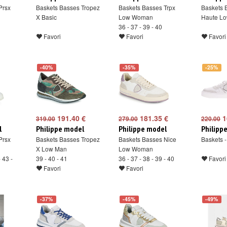
Prsx
Baskets Basses Tropez
Baskets Basses Trpx
Baskets 
X Basic
Low Woman
Haute L
36 - 37 - 39 - 40
Favori
Favori
Favori
-40%
-35%
-25%
191.40 €
181.35 €
1
319.00
279.00
220.00
l
Philippe model
Philippe model
Philipp
Prsx
Baskets Basses Tropez
Baskets Basses Nice
Baskets -
X Low Man
Low Woman
- 43 -
39 - 40 - 41
36 - 37 - 38 - 39 - 40
Favori
Favori
Favori
-37%
-45%
-49%