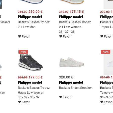
230.00 €
175.45 €
1
366.00
319.00
299.00
l
Philippe model
Philippe model
Philipp
Baskets
Baskets Basses Tropez
Baskets Basses Tropez
Baskets 
2.1 Low Man
2.1 Low Woman
Tropez H
36 - 37 - 38
Favori
Favori
Favori
-40%
-49%
€
177.00 €
320.00 €
1
295.00
334.00
l
Philippe model
Philippe model
Philipp
Baskets Basses Tropez
Baskets Enfant Sneaker
Baskets 
 Man
Haute Low Woman
Temple-v
36 - 37 - 38 - 39
Favori
36 - 37 - 
Favori
Favori