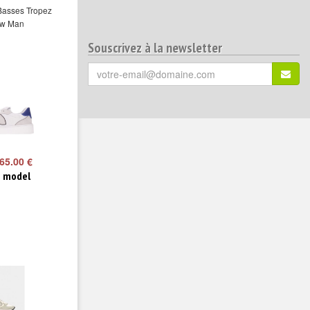
Basses Tropez
ow Man
Souscrivez à la newsletter
Votre
S'ins
email
(*)
:
65.00 €
e model