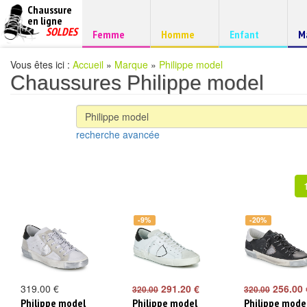
Chaussure
chaussures
en ligne
Chaussure
pas
SOLDES
Chaussure
Chaussure
Chaussure
C
Femme
Homme
Enfant
M
à
cheres
d
petits
prix
Vous êtes ici :
Accueil
»
Marque
»
Philippe model
Chaussures Philippe model
recherche avancée
-9%
-20%
319.00 €
291.20 €
256.00 
320.00
320.00
Philippe model
Philippe model
Philippe mode