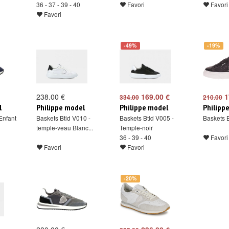
36 - 37 - 39 - 40
Favori
Favori
Favori
-49%
-19%
238.00 €
169.00 €
1
334.00
210.00
l
Philippe model
Philippe model
Philipp
Enfant
Baskets Btld V010 -
Baskets Btld V005 -
Baskets 
temple-veau Blanc...
Temple-noir
36 - 39 - 40
Favori
Favori
Favori
-20%