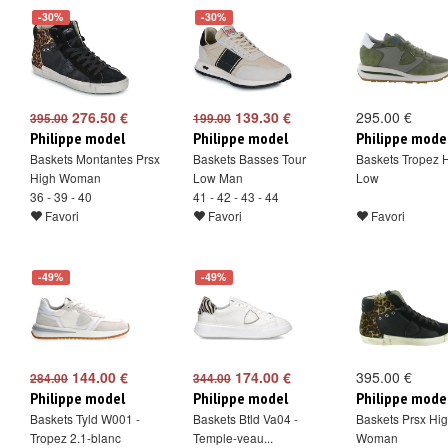
-30%
-30%
276.50 €
139.30 €
295.00 €
395.00
199.00
Philippe model
Philippe model
Philippe mode
Baskets Montantes Prsx
Baskets Basses Tour
Baskets Tropez 
High Woman
Low Man
Low
36 - 39 - 40
41 - 42 - 43 - 44
Favori
Favori
Favori
-49%
-49%
144.00 €
174.00 €
395.00 €
284.00
344.00
Philippe model
Philippe model
Philippe mode
Baskets Tyld W001 -
Baskets Btld Va04 -
Baskets Prsx Hi
Tropez 2.1-blanc
Temple-veau...
Woman