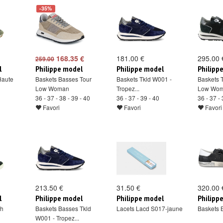
-35%
168.35 €
181.00 €
295.00 
259.00
l
Philippe model
Philippe model
Philipp
Haute
Baskets Basses Tour
Baskets Tkld W001 -
Baskets 
Low Woman
Tropez...
Low Wo
36 - 37 - 38 - 39 - 40
36 - 37 - 39 - 40
36 - 37 - 
Favori
Favori
Favori
213.50 €
31.50 €
320.00 
l
Philippe model
Philippe model
Philipp
gh
Baskets Basses Tkld
Lacets Lacd S017-jaune
Baskets 
W001 - Tropez...