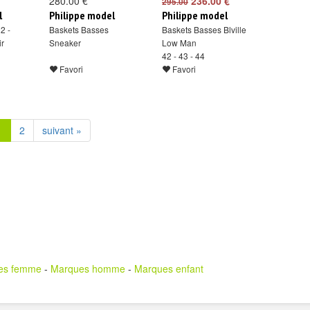
280.00 €
236.00 €
295.00
l
Philippe model
Philippe model
2 -
Baskets Basses
Baskets Basses Blville
ir
Sneaker
Low Man
42 - 43 - 44
Favori
Favori
1
2
suivant »
es femme
-
Marques homme
-
Marques enfant