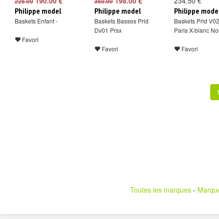
190.00 €
198.00 €
234.50 €
225.00
350.00
Philippe model
Philippe model
Philippe mode
Baskets Enfant -
Baskets Basses Prld
Baskets Prld V02
Dv01 Prsx
Paris X-blanc No
Favori
Favori
Favori
Toutes les marques
-
Marqu