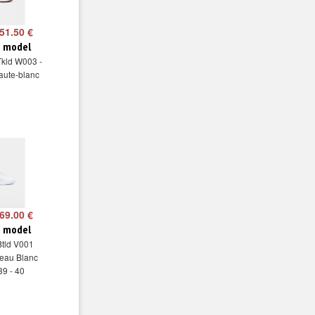
51.50 €
e model
Tkld W003 -
aute-blanc
69.00 €
e model
Btld V001
eau Blanc
39 - 40