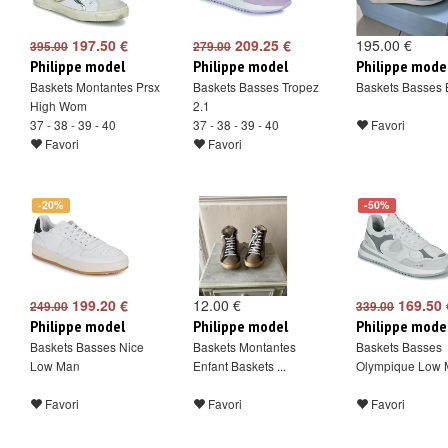
197.50 €
209.25 €
195.00 €
395.00
279.00
Philippe model
Philippe model
Philippe mode
Baskets Montantes Prsx
Baskets Basses Tropez
Baskets Basses 
High Wom
2.1
37 - 38 - 39 - 40
37 - 38 - 39 - 40
Favori
Favori
Favori
-20%
-50%
199.20 €
12.00 €
169.50 
249.00
339.00
Philippe model
Philippe model
Philippe mode
Baskets Basses Nice
Baskets Montantes
Baskets Basses
Low Man
Enfant Baskets ...
Olympique Low
Favori
Favori
Favori