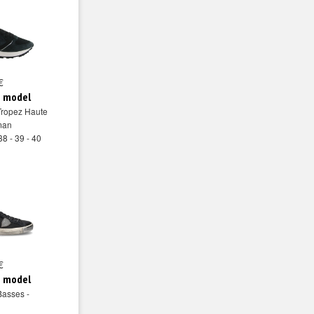
€
e model
Tropez Haute
man
38 - 39 - 40
€
e model
Basses -