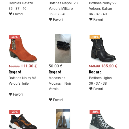
Derbies Retazo
Bottines Napoli V3
Bottines Noisy V2
36 - 37 - 40
Velours Militare
Velours Safran
Favori
36 - 37 - 40
36 - 37 - 40
Favori
Favori
-30%
-20%
111.30 €
50.00 €
135.20 €
159.00
169.00
Regard
Regard
Regard
Bottines Noisy V3
Mocassins
Bottines Uglas
Velours Tuile
Mocassin Noir
36 - 37 - 38
Vernis
Favori
Favori
Favori
-30%
-30%