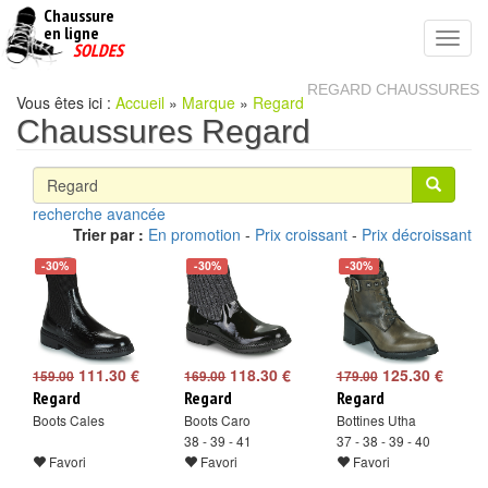
Chaussure
chaussures
en ligne
Toggl
pas
SOLDES
navig
cheres
REGARD CHAUSSURES
Vous êtes ici :
Accueil
»
Marque
»
Regard
Chaussures Regard
recherche avancée
Trier par :
En promotion
-
Prix croissant
-
Prix décroissant
-30%
-30%
-30%
111.30 €
118.30 €
125.30 €
159.00
169.00
179.00
Regard
Regard
Regard
Boots Cales
Boots Caro
Bottines Utha
38 - 39 - 41
37 - 38 - 39 - 40
Favori
Favori
Favori