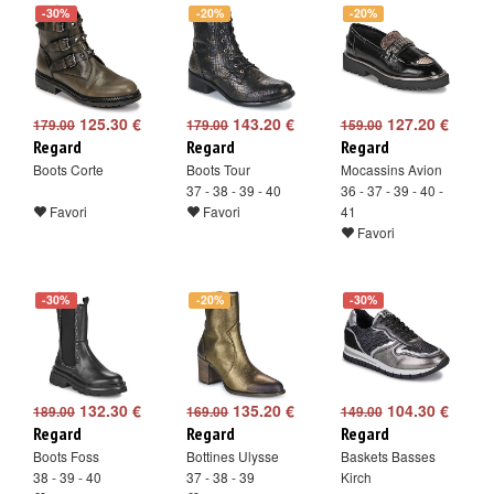
-30%
-20%
-20%
125.30 €
143.20 €
127.20 €
179.00
179.00
159.00
Regard
Regard
Regard
Boots Corte
Boots Tour
Mocassins Avion
37 - 38 - 39 - 40
36 - 37 - 39 - 40 -
Favori
Favori
41
Favori
-30%
-20%
-30%
132.30 €
135.20 €
104.30 €
189.00
169.00
149.00
Regard
Regard
Regard
Boots Foss
Bottines Ulysse
Baskets Basses
38 - 39 - 40
37 - 38 - 39
Kirch