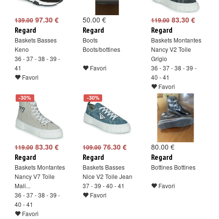
97.30 €
50.00 €
83.30 €
139.00
119.00
Regard
Regard
Regard
Baskets Basses
Boots
Baskets Montantes
Keno
Boots/bottines
Nancy V2 Toile
36 - 37 - 38 - 39 -
Grigio
41
Favori
36 - 37 - 38 - 39 -
Favori
40 - 41
Favori
-30%
-30%
83.30 €
76.30 €
80.00 €
119.00
109.00
Regard
Regard
Regard
Baskets Montantes
Baskets Basses
Bottines Bottines
Nancy V7 Toile
Nice V2 Toile Jean
Mali...
37 - 39 - 40 - 41
Favori
36 - 37 - 38 - 39 -
Favori
40 - 41
Favori