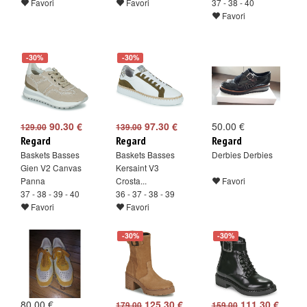
Favori
Favori
37 - 38 - 40
Favori
-30%
-30%
90.30 €
97.30 €
50.00 €
129.00
139.00
Regard
Regard
Regard
Baskets Basses
Baskets Basses
Derbies Derbies
Gien V2 Canvas
Kersaint V3
Panna
Crosta...
Favori
37 - 38 - 39 - 40
36 - 37 - 38 - 39
Favori
Favori
-30%
-30%
80.00 €
125.30 €
111.30 €
179.00
159.00