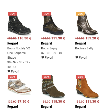
-30%
-30%
-20%
118.30 €
111.30 €
159.20 €
169.00
159.00
199.00
Regard
Regard
Regard
Boots Roctaly V2
Boots Erquy
Bottines Sally
Crte Serpente
37 - 38 - 39 - 40
Shabe
Favori
Favori
36 - 37 - 38 - 39 -
40 - 41
Favori
-30%
-30%
-30%
97.30 €
118.30 €
111.30 €
139.00
169.00
159.00
Regard
Regard
Regard