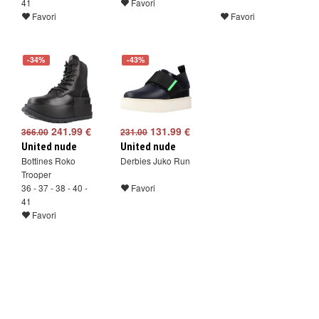
41
Favori
Favori
Favori
-34%
-43%
241.99 €
131.99 €
366.00
231.00
United nude
United nude
Bottines Roko
Derbies Juko Run
Trooper
36 - 37 - 38 - 40 -
Favori
41
Favori