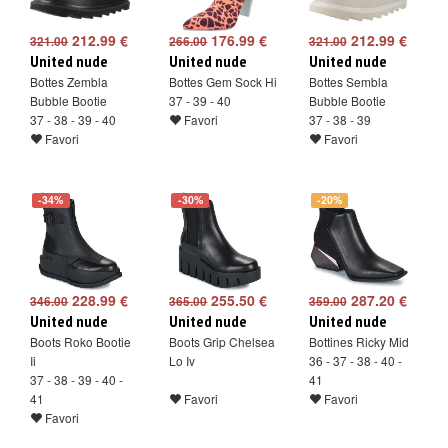
212.99 €
176.99 €
212.99 €
321.00
266.00
321.00
United nude
United nude
United nude
Bottes Zembla
Bottes Gem Sock Hi
Bottes Sembla
Bubble Bootie
37 - 39 - 40
Bubble Bootie
37 - 38 - 39 - 40
Favori
37 - 38 - 39
Favori
Favori
-34%
-30%
-20%
228.99 €
255.50 €
287.20 €
346.00
365.00
359.00
United nude
United nude
United nude
Boots Roko Bootie
Boots Grip Chelsea
Bottines Ricky Mid
Ii
Lo Iv
36 - 37 - 38 - 40 -
37 - 38 - 39 - 40 -
41
41
Favori
Favori
Favori