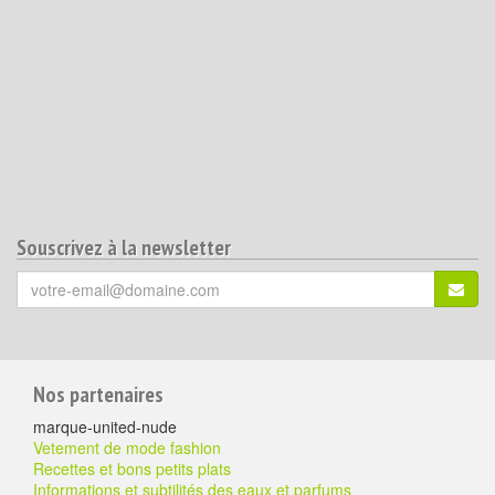
Souscrivez à la newsletter
Votre
S'ins
email
(*)
:
Pour
Nos partenaires
aller
marque-united-nude
plus
Vetement de mode fashion
Recettes et bons petits plats
loin
Informations et subtilités des eaux et parfums