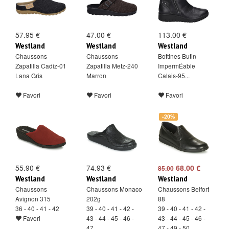
57.95 €
47.00 €
113.00 €
Westland
Westland
Westland
Chaussons
Chaussons
Bottines Butin
Zapatilla Cadiz-01
Zapatilla Metz-240
ImpermÉable
Lana Gris
Marron
Calais-95...
Favori
Favori
Favori
-20%
55.90 €
74.93 €
68.00 €
85.00
Westland
Westland
Westland
Chaussons
Chaussons Monaco
Chaussons Belfort
Avignon 315
202g
88
36 - 40 - 41 - 42
39 - 40 - 41 - 42 -
39 - 40 - 41 - 42 -
Favori
43 - 44 - 45 - 46 -
43 - 44 - 45 - 46 -
47
47 - 49 - 50