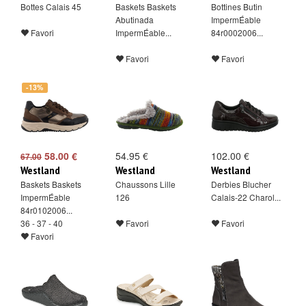
Bottes Calais 45
Baskets Baskets
Bottines Butin
Abutinada
ImpermÉable
Favori
ImpermÉable...
84r0002006...
Favori
Favori
-13%
58.00 €
54.95 €
102.00 €
67.00
Westland
Westland
Westland
Baskets Baskets
Chaussons Lille
Derbies Blucher
ImpermÉable
126
Calais-22 Charol...
84r0102006...
36 - 37 - 40
Favori
Favori
Favori