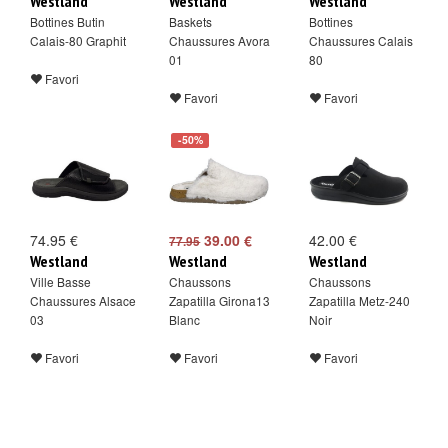
Westland
Westland
Westland
Bottines Butin
Baskets
Bottines
Calais-80 Graphit
Chaussures Avora
Chaussures Calais
01
80
Favori
Favori
Favori
-50%
74.95 €
39.00 €
42.00 €
77.95
Westland
Westland
Westland
Ville Basse
Chaussons
Chaussons
Chaussures Alsace
Zapatilla Girona13
Zapatilla Metz-240
03
Blanc
Noir
Favori
Favori
Favori