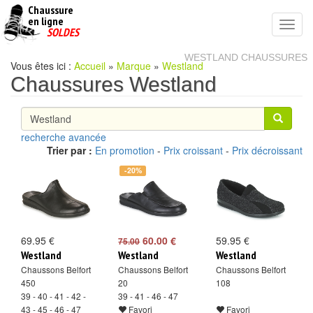
Chaussure
chaussures
en ligne
Toggl
pas
SOLDES
navig
cheres
WESTLAND CHAUSSURES
Vous êtes ici :
Accueil
»
Marque
»
Westland
Chaussures Westland
recherche avancée
Trier par :
En promotion
-
Prix croissant
-
Prix décroissant
-20%
69.95 €
60.00 €
59.95 €
75.00
Westland
Westland
Westland
Chaussons Belfort
Chaussons Belfort
Chaussons Belfort
450
20
108
39 - 40 - 41 - 42 -
39 - 41 - 46 - 47
43 - 45 - 46 - 47
Favori
Favori