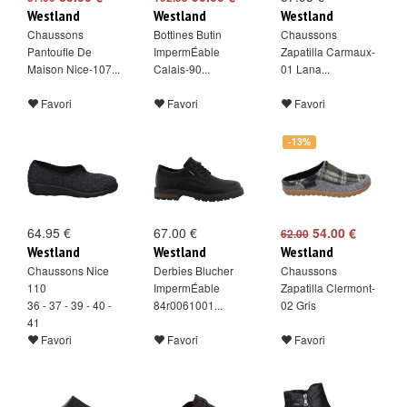
Westland
Westland
Westland
Chaussons
Bottines Butin
Chaussons
Pantoufle De
ImpermÉable
Zapatilla Carmaux-
Maison Nice-107...
Calais-90...
01 Lana...
Favori
Favori
Favori
-13%
64.95 €
67.00 €
54.00 €
62.00
Westland
Westland
Westland
Chaussons Nice
Derbies Blucher
Chaussons
110
ImpermÉable
Zapatilla Clermont-
36 - 37 - 39 - 40 -
84r0061001...
02 Gris
41
Favori
Favori
Favori