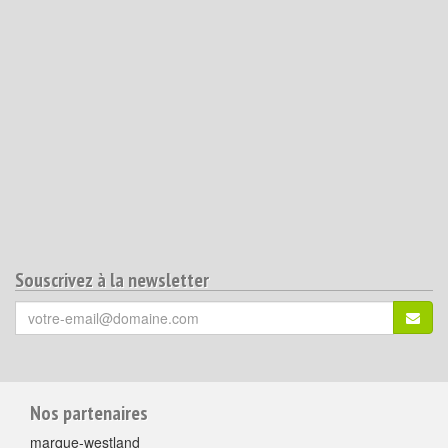
Souscrivez à la newsletter
Votre
S'ins
email
(*)
:
Pour
Nos partenaires
aller
marque-westland