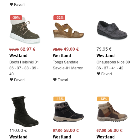
Favori
-30%
-32%
62.97 €
49.00 €
79.95 €
89.95
72.00
Westland
Westland
Westland
Boots Helsinki 01
Tongs Sandale
Chaussons Nice 80
36 - 37 - 38 - 39 -
Savoie-01 Marron
36 - 37 - 41 - 42
40
Favori
Favori
Favori
-13%
-13%
110.00 €
58.00 €
58.00 €
67.00
67.00
Westland
Westland
Westland