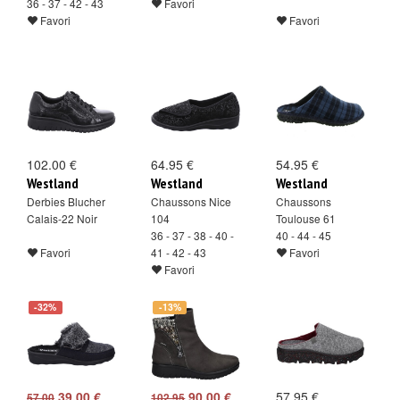
36 - 37 - 42 - 43
Favori
Favori
Favori
102.00 €
64.95 €
54.95 €
Westland
Westland
Westland
Derbies Blucher
Chaussons Nice
Chaussons
Calais-22 Noir
104
Toulouse 61
36 - 37 - 38 - 40 -
40 - 44 - 45
Favori
41 - 42 - 43
Favori
Favori
-32%
-13%
39.00 €
90.00 €
57.95 €
57.00
102.95