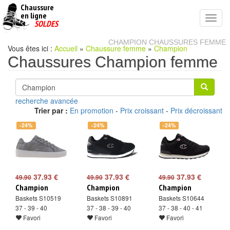
Chaussure
chaussures
en ligne
Toggl
pas
SOLDES
navig
cheres
CHAMPION CHAUSSURES FEMME
Vous êtes ici :
Accueil
»
Chaussure femme
»
Champion
Chaussures Champion femme
recherche avancée
Trier par :
En promotion
-
Prix croissant
-
Prix décroissant
-24%
-24%
-24%
37.93 €
37.93 €
37.93 €
49.90
49.90
49.90
Champion
Champion
Champion
Baskets S10519
Baskets S10891
Baskets S10644
37 - 39 - 40
37 - 38 - 39 - 40
37 - 38 - 40 - 41
Favori
Favori
Favori