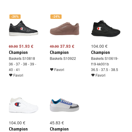
-26%
-24%
51.93 €
37.93 €
104.00 €
69.90
49.90
Champion
Champion
Champion
Baskets S10818
Baskets S10922
Baskets S10619-
36 - 37 - 38 - 39 -
f19-kk001b
40 - 41
Favori
36.5 - 37.5 - 38.5
Favori
Favori
104.00 €
45.83 €
Champion
Champion