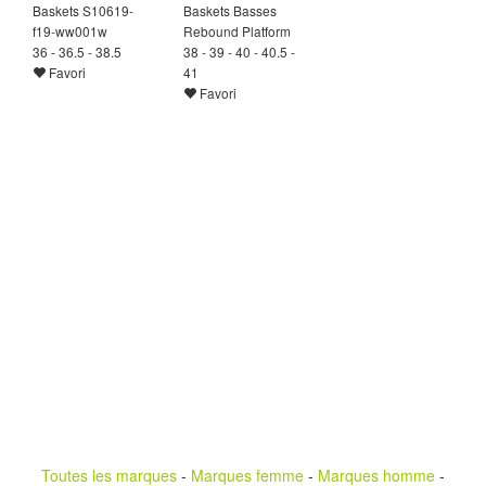
Baskets S10619-
Baskets Basses
f19-ww001w
Rebound Platform
36 - 36.5 - 38.5
38 - 39 - 40 - 40.5 -
Favori
41
Favori
Toutes les marques
-
Marques femme
-
Marques homme
-