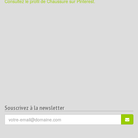
Consultez le profil de Chaussure sur Pinterest.
Souscrivez à la newsletter
Votre
S'ins
email
(*)
: