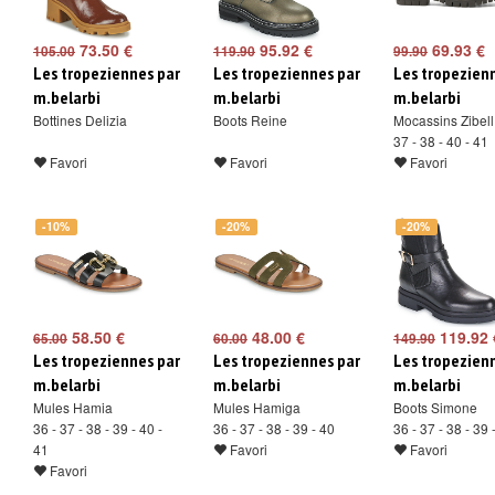
73.50 €
95.92 €
69.93 €
105.00
119.90
99.90
Les tropeziennes par
Les tropeziennes par
Les tropezien
m.belarbi
m.belarbi
m.belarbi
Bottines Delizia
Boots Reine
Mocassins Zibell
37 - 38 - 40 - 41
Favori
Favori
Favori
-10%
-20%
-20%
58.50 €
48.00 €
119.92 
65.00
60.00
149.90
Les tropeziennes par
Les tropeziennes par
Les tropezien
m.belarbi
m.belarbi
m.belarbi
Mules Hamia
Mules Hamiga
Boots Simone
36 - 37 - 38 - 39 - 40 -
36 - 37 - 38 - 39 - 40
36 - 37 - 38 - 39 
41
Favori
Favori
Favori