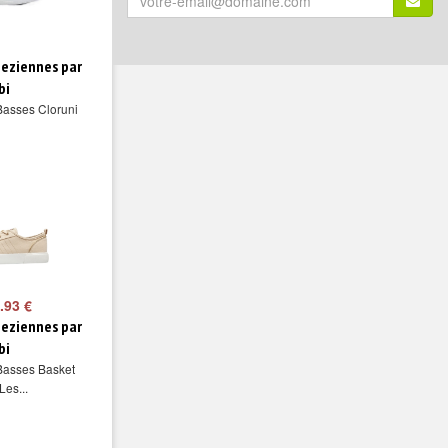
email
(*)
:
peziennes par
bi
Basses Cloruni
.93 €
peziennes par
bi
Basses Basket
Les...