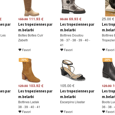
€
111.93 €
69.93 €
25.00 €
159.90
99.90
nes par
Les tropeziennes par
Les tropeziennes par
Les tro
m.belarbi
m.belarbi
m.belar
r Les
Bottes Bottes Cuir
Bottines Doudou
Bottines 
Zabeth
36 - 37 - 38 - 39 - 40 -
Tropezie
41
Favori
Favori
Favori
-20%
-20%
103.92 €
105.00 €
1
129.90
129.90
nes par
Les tropeziennes par
Les tropeziennes par
Les tro
m.belarbi
m.belarbi
m.belar
Bottines Ladak
Escarpins Lilastar
Boots Lu
38 - 39 - 40 - 41
36 - 38 - 
Favori
Favori
Favori