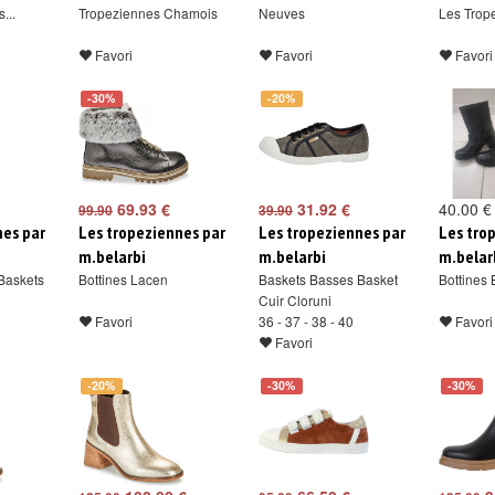
...
Tropeziennes Chamois
Neuves
Les Trope
Favori
Favori
Favori
-30%
-20%
69.93 €
31.92 €
40.00 €
99.90
39.90
nes par
Les tropeziennes par
Les tropeziennes par
Les tro
m.belarbi
m.belarbi
m.belar
Baskets
Bottines Lacen
Baskets Basses Basket
Bottines 
Cuir Cloruni
Favori
36 - 37 - 38 - 40
Favori
Favori
-20%
-30%
-30%