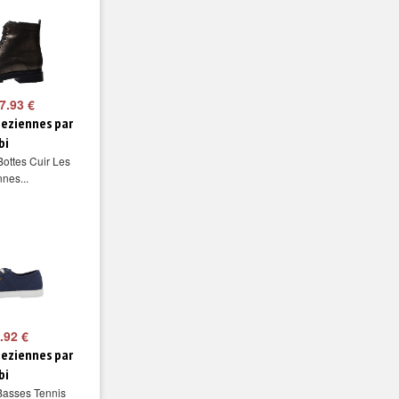
7.93 €
peziennes par
bi
Bottes Cuir Les
nes...
.92 €
peziennes par
bi
Basses Tennis