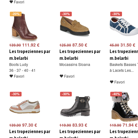
Favori
-20%
-30%
-30%
111.92 €
87.50 €
31.50 €
139.90
125.00
45.00
Les tropeziennes par
Les tropeziennes par
Les tropezien
m.belarbi
m.belarbi
m.belarbi
Boots Ludy
Mocassins Sloana
Baskets Basses 
36 - 37 - 40 - 41
à Lacets Les...
Favori
Favori
Favori
-30%
-30%
-40%
97.30 €
83.93 €
71.94 €
139.00
119.90
119.90
Les tropeziennes par
Les tropeziennes par
Les tropezien