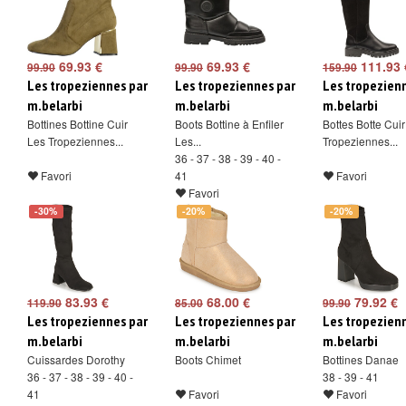
69.93 €
69.93 €
111.93 
99.90
99.90
159.90
Les tropeziennes par
Les tropeziennes par
Les tropezien
m.belarbi
m.belarbi
m.belarbi
Bottines Bottine Cuir
Boots Bottine à Enfiler
Bottes Botte Cui
Les Tropeziennes...
Les...
Tropeziennes...
36 - 37 - 38 - 39 - 40 -
Favori
41
Favori
Favori
-30%
-20%
-20%
83.93 €
68.00 €
79.92 €
119.90
85.00
99.90
Les tropeziennes par
Les tropeziennes par
Les tropezien
m.belarbi
m.belarbi
m.belarbi
Cuissardes Dorothy
Boots Chimet
Bottines Danae
36 - 37 - 38 - 39 - 40 -
38 - 39 - 41
41
Favori
Favori