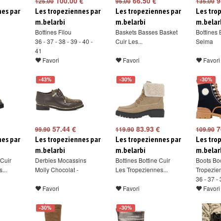
100.00 €
66.50 €
9
125.00
95.00
135.00
nes par
Les tropeziennes par
Les tropeziennes par
Les tro
m.belarbi
m.belarbi
m.belar
Bottines Filou
Baskets Basses Basket
Bottines 
36 - 37 - 38 - 39 - 40 -
Cuir Les...
Selma
41
Favori
Favori
Favori
-43%
-30%
-30%
57.44 €
83.93 €
7
99.90
119.90
109.90
nes par
Les tropeziennes par
Les tropeziennes par
Les tro
m.belarbi
m.belarbi
m.belar
Cuir
Derbies Mocassins
Bottines Bottine Cuir
Boots Bo
...
Molly Chocolat -
Les Tropeziennes...
Tropezien
36 - 37 - 
Favori
Favori
Favori
-30%
-30%