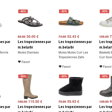
-46%
-30%
-30%
30.00 €
52.43 €
7
55.90
74.90
105.00
nes par
Les tropeziennes par
Les tropeziennes par
Les tro
m.belarbi
m.belarbi
m.belar
Tennis
Mules Diamseo
Mules Mules Cuir Les
Baskets 
Tropeziennes Zatix
Cuir Soo
Favori
Favori
Favori
-30%
-30%
-30%
115.50 €
55.93 €
9
165.00
79.90
139.90
nes par
Les tropeziennes par
Les tropeziennes par
Les tro