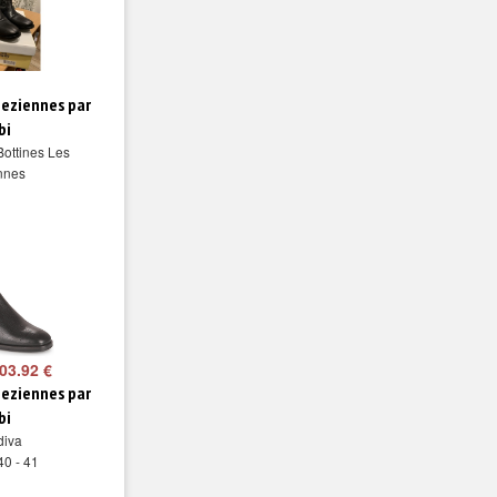
peziennes par
bi
Bottines Les
nnes
03.92 €
peziennes par
bi
diva
40 - 41