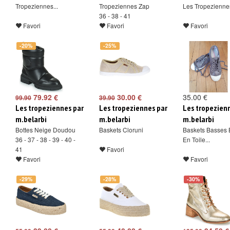
Tropeziennes...
Tropeziennes Zap
Les Tropeziennes
36 - 38 - 41
Favori
Favori
Favori
-20%
-25%
79.92 €
30.00 €
35.00 €
99.90
39.90
Les tropeziennes par
Les tropeziennes par
Les tropezien
m.belarbi
m.belarbi
m.belarbi
Bottes Neige Doudou
Baskets Cloruni
Baskets Basses 
36 - 37 - 38 - 39 - 40 -
En Toile...
41
Favori
Favori
Favori
-29%
-28%
-30%