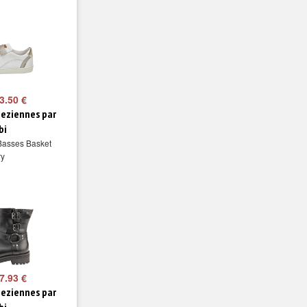
3.50 €
peziennes par
bi
Basses Basket
ry
7.93 €
peziennes par