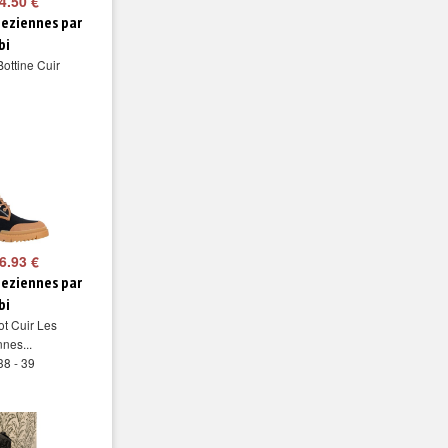
4.50 €
peziennes par
bi
Bottine Cuir
6.93 €
peziennes par
bi
ot Cuir Les
nes...
38 - 39