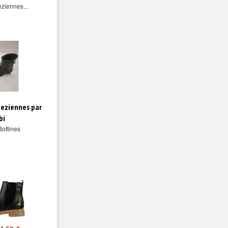
ziennes...
peziennes par
bi
Bottines