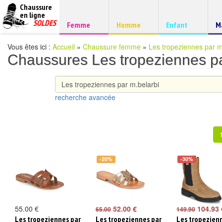
Chaussure
chaussures
en ligne
Chaussure
pas
SOLDES
Chaussure
Chaussure
Chaussure
C
Femme
Homme
Enfant
M
à
cheres
d
petits
prix
Vous êtes ici :
Accueil
»
Chaussure femme
»
Les tropeziennes par m
Chaussures Les tropeziennes p
recherche avancée
-20%
-30%
55.00 €
52.00 €
104.93 
65.00
149.90
Les tropeziennes par
Les tropeziennes par
Les tropezien