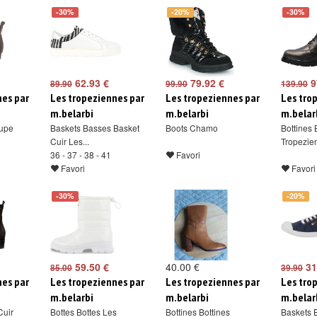
-30%
-20%
-30%
62.93 €
79.92 €
9
89.90
99.90
139.90
nes par
Les tropeziennes par
Les tropeziennes par
Les tro
m.belarbi
m.belarbi
m.belar
aupe
Baskets Basses Basket
Boots Chamo
Bottines 
Cuir Les...
Tropezien
36 - 37 - 38 - 41
Favori
Favori
Favori
-30%
-20%
59.50 €
40.00 €
31
85.00
39.90
nes par
Les tropeziennes par
Les tropeziennes par
Les tro
m.belarbi
m.belarbi
m.belar
Cuir
Bottes Bottes Les
Bottines Bottines
Baskets 