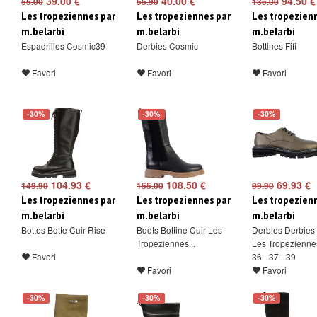
39.00 €
40.00 €
94.50 €
55.00
55.90
135.00
Les tropeziennes par
Les tropeziennes par
Les tropezien
m.belarbi
m.belarbi
m.belarbi
Espadrilles Cosmic39
Derbies Cosmic
Bottines Fifi
Favori
Favori
Favori
-30%
-30%
-30%
104.93 €
108.50 €
69.93 €
149.90
155.00
99.90
Les tropeziennes par
Les tropeziennes par
Les tropezien
m.belarbi
m.belarbi
m.belarbi
Bottes Botte Cuir Rise
Boots Bottine Cuir Les
Derbies Derbies 
Tropeziennes...
Les Tropeziennes
Favori
36 - 37 - 39
Favori
Favori
-30%
-30%
-30%