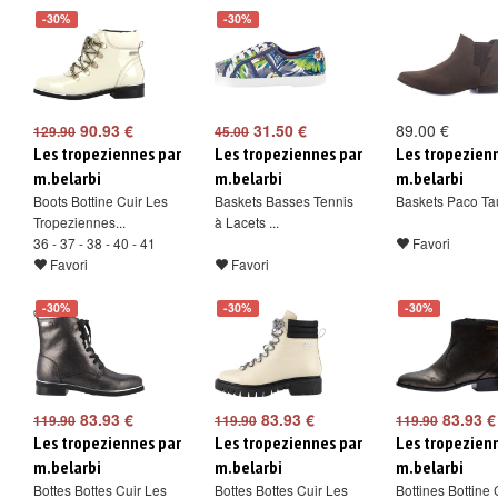
-30%
-30%
90.93 €
31.50 €
89.00 €
129.90
45.00
Les tropeziennes par
Les tropeziennes par
Les tropezien
m.belarbi
m.belarbi
m.belarbi
Boots Bottine Cuir Les
Baskets Basses Tennis
Baskets Paco T
Tropeziennes...
à Lacets ...
36 - 37 - 38 - 40 - 41
Favori
Favori
Favori
-30%
-30%
-30%
83.93 €
83.93 €
83.93 €
119.90
119.90
119.90
Les tropeziennes par
Les tropeziennes par
Les tropezien
m.belarbi
m.belarbi
m.belarbi
Bottes Bottes Cuir Les
Bottes Bottes Cuir Les
Bottines Bottine 