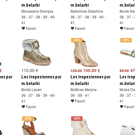
m.belarbi
m.belarbi
m.belar
Mocassins Demyos
Ballerines Delphine
Boots Ne
36 - 37 - 38 - 39 - 40 -
36 - 37 - 38 - 39 - 40 -
36 - 37 - 
41
41
41
Favori
Favori
Favori
-20%
-20%
€
110.00 €
100.00 €
47
125.00
59.90
nes par
Les tropeziennes par
Les tropeziennes par
Les tro
m.belarbi
m.belarbi
m.belar
Boots Lacen
Bottines Melyne
Mules D
36 - 37 - 38 - 39 - 40 -
36 - 39 - 41
36 - 37 - 
41
Favori
41
Favori
Favori
-20%
-30%