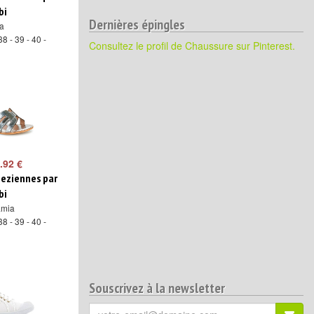
bi
Dernières épingles
a
38 - 39 - 40 -
Consultez le profil de Chaussure sur Pinterest.
.92 €
peziennes par
bi
amia
38 - 39 - 40 -
Souscrivez à la newsletter
Votre
S'ins