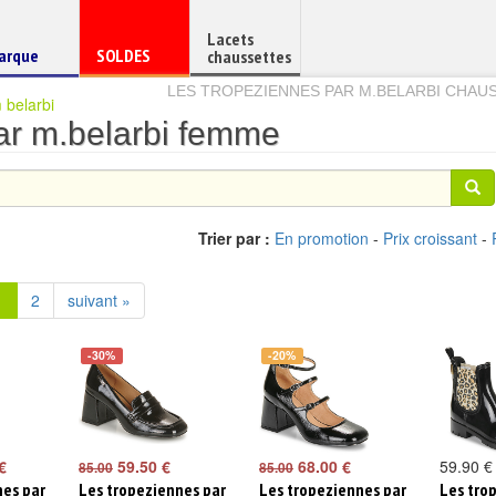
Lacets
haussure
Chaussure
arque
SOLDES
chaussettes
e
en
LES TROPEZIENNES PAR M.BELARBI CHA
 belarbi
ar m.belarbi femme
Trier par :
En promotion
-
Prix croissant
-
1
2
suivant »
-30%
-20%
€
59.50 €
68.00 €
59.90 €
85.00
85.00
nes par
Les tropeziennes par
Les tropeziennes par
Les tro