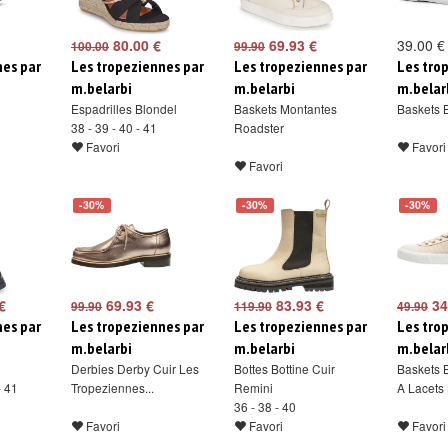
80.00 €
69.93 €
39.00 €
100.00
99.90
nes par
Les tropeziennes par
Les tropeziennes par
Les tro
m.belarbi
m.belarbi
m.belar
Espadrilles Blondel
Baskets Montantes
Baskets 
38 - 39 - 40 - 41
Roadster
Favori
Favori
Favori
-30%
-30%
-30%
€
69.93 €
83.93 €
34
99.90
119.90
49.90
nes par
Les tropeziennes par
Les tropeziennes par
Les tro
m.belarbi
m.belarbi
m.belar
Derbies Derby Cuir Les
Bottes Bottine Cuir
Baskets 
- 41
Tropeziennes...
Remini
A Lacets 
36 - 38 - 40
Favori
Favori
Favori