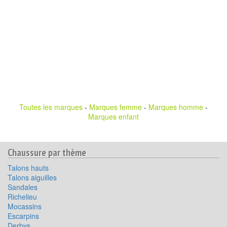
Toutes les marques
-
Marques femme
-
Marques homme
-
Marques enfant
Chaussure par thème
Talons hauts
Talons aiguilles
Sandales
Richelieu
Mocassins
Escarpins
Derbys