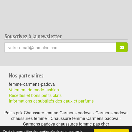
Souscrivez à la newsletter
Votre
S'ins
email
(*)
:
Pour
Nos partenaires
aller
femme-carmens-padova
plus
Vetement de mode fashion
Recettes et bons petits plats
loin
Informations et subtilités des eaux et parfums
Petits prix Chaussure femme Carmens padova - Carmens padova
chaussures femme - Chaussure femme Carmens padova -
Carmens padova chaussures femme pas cher
A propos
-
Mentions légales
-
Contactez nous
- Chaussure à petits prix -
Ce site internet utilise des cookies afin de vous procurer la