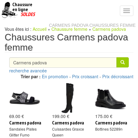
Chaussure
chaussures
en ligne
Toggl
pas
SOLDES
navig
cheres
CARMENS PADOVA CHAUSSURES FEMME
Vous êtes ici :
Accueil
»
Chaussure femme
»
Carmens padova
Chaussures Carmens padova
femme
recherche avancée
Trier par :
En promotion
-
Prix croissant
-
Prix décroissant
69.00 €
199.00 €
175.00 €
Carmens padova
Carmens padova
Carmens padova
Sandales Plates
Cuissardes Graxce
Bottines 52289n
Glitter Fumo
Queen