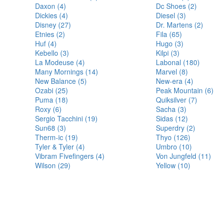
Daxon (4)
Dc Shoes (2)
Dickies (4)
Diesel (3)
Disney (27)
Dr. Martens (2)
Etnies (2)
Fila (65)
Huf (4)
Hugo (3)
Kebello (3)
Kilpi (3)
La Modeuse (4)
Labonal (180)
Many Mornings (14)
Marvel (8)
New Balance (5)
New-era (4)
Ozabi (25)
Peak Mountain (6)
Puma (18)
Quiksilver (7)
Roxy (6)
Sacha (3)
Sergio Tacchini (19)
Sidas (12)
Sun68 (3)
Superdry (2)
Therm-ic (19)
Thyo (126)
Tyler & Tyler (4)
Umbro (10)
Vibram Fivefingers (4)
Von Jungfeld (11)
Wilson (29)
Yellow (10)