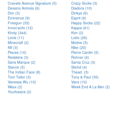
Cravate Avenue Signature (5)
Crazy Socks (3)
Dessins Animés (6)
Diadora (10)
Dim (3)
Dinkys (6)
Eminence (9)
Esprit (6)
Freegun (33)
Happy Socks (22)
Innov'activ (12)
Kappa (61)
Kindy (344)
Ktm (2)
Levis (11)
Lotto (26)
Minecraft (2)
Motive (5)
Nfl (3)
Nike (20)
Pieces (10)
Pierre Cardin (5)
Redskins (3)
Rohner (6)
Sans Marque (2)
Santa Cruz (3)
Stance (5)
Stichd (4)
The Indian Face (8)
Thead. (3)
Tom Tailor (3)
Tony & Paul (35)
Vanessa Wu (10)
Vans (10)
Waxx (2)
Week End A La Mer (2)
Yourbasics (2)