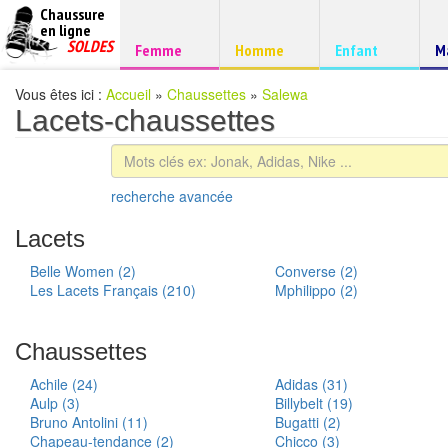
Chaussure
chaussures
en ligne
Chaussure
pas
SOLDES
Chaussure
Chaussure
Chaussure
C
Femme
Homme
Enfant
M
à
cheres
d
petits
prix
Vous êtes ici :
Accueil
»
Chaussettes
»
Salewa
Lacets-chaussettes
recherche avancée
Lacets
Belle Women (2)
Converse (2)
Les Lacets Français (210)
Mphilippo (2)
Chaussettes
Achile (24)
Adidas (31)
Aulp (3)
Billybelt (19)
Bruno Antolini (11)
Bugatti (2)
Chapeau-tendance (2)
Chicco (3)