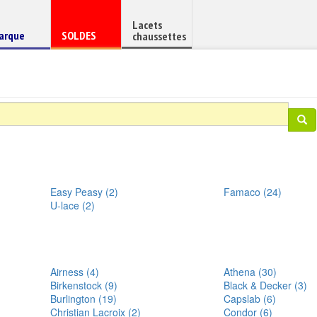
Lacets
haussure
Chaussure
arque
SOLDES
chaussettes
e
en
Easy Peasy (2)
Famaco (24)
U-lace (2)
Airness (4)
Athena (30)
Birkenstock (9)
Black & Decker (3)
Burlington (19)
Capslab (6)
Christian Lacroix (2)
Condor (6)