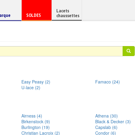
Lacets
haussure
Chaussure
arque
SOLDES
chaussettes
e
en
Easy Peasy (2)
Famaco (24)
U-lace (2)
Airness (4)
Athena (30)
Birkenstock (9)
Black & Decker (3)
Burlington (19)
Capslab (6)
Christian Lacroix (2)
Condor (6)