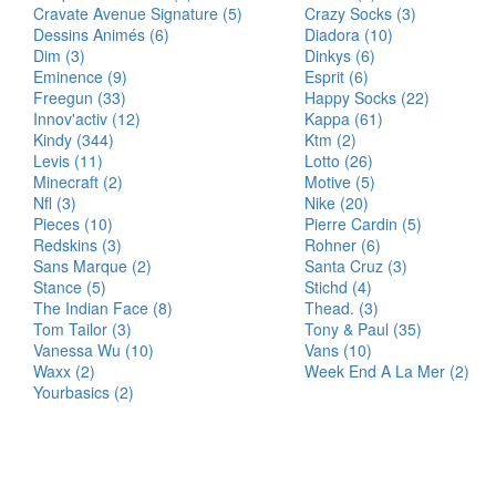
Cravate Avenue Signature (5)
Crazy Socks (3)
Dessins Animés (6)
Diadora (10)
Dim (3)
Dinkys (6)
Eminence (9)
Esprit (6)
Freegun (33)
Happy Socks (22)
Innov'activ (12)
Kappa (61)
Kindy (344)
Ktm (2)
Levis (11)
Lotto (26)
Minecraft (2)
Motive (5)
Nfl (3)
Nike (20)
Pieces (10)
Pierre Cardin (5)
Redskins (3)
Rohner (6)
Sans Marque (2)
Santa Cruz (3)
Stance (5)
Stichd (4)
The Indian Face (8)
Thead. (3)
Tom Tailor (3)
Tony & Paul (35)
Vanessa Wu (10)
Vans (10)
Waxx (2)
Week End A La Mer (2)
Yourbasics (2)