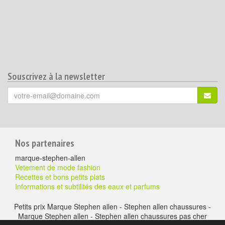
Souscrivez à la newsletter
Votre
S'ins
email
(*)
:
Pour
Nos partenaires
aller
marque-stephen-allen
plus
Vetement de mode fashion
Recettes et bons petits plats
loin
Informations et subtilités des eaux et parfums
Petits prix Marque Stephen allen - Stephen allen chaussures -
Marque Stephen allen - Stephen allen chaussures pas cher