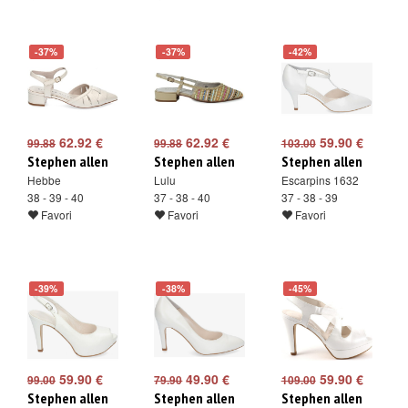
-37%
-37%
-42%
62.92 €
62.92 €
59.90 €
99.88
99.88
103.00
Stephen allen
Stephen allen
Stephen allen
Hebbe
Lulu
Escarpins 1632
38 - 39 - 40
37 - 38 - 40
37 - 38 - 39
Favori
Favori
Favori
-39%
-38%
-45%
59.90 €
49.90 €
59.90 €
99.00
79.90
109.00
Stephen allen
Stephen allen
Stephen allen