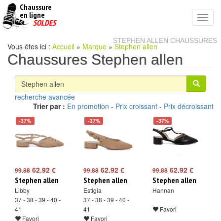
Chaussure
chaussures
en ligne
Toggl
pas
SOLDES
navig
cheres
STEPHEN ALLEN CHAUSSURES
Vous êtes ici :
Accueil
»
Marque
»
Stephen allen
Chaussures Stephen allen
recherche avancée
Trier par :
En promotion
-
Prix croissant
-
Prix décroissant
-37%
-37%
-37%
62.92 €
62.92 €
62.92 €
99.88
99.88
99.88
Stephen allen
Stephen allen
Stephen allen
Libby
Estigia
Hannan
37 - 38 - 39 - 40 -
37 - 38 - 39 - 40 -
41
41
Favori
Favori
Favori